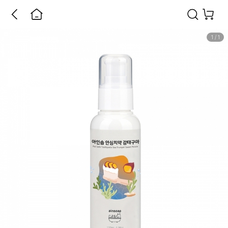
1
/
1