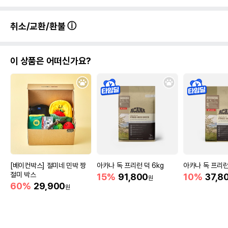
취소/교환/환불
이 상품은 어떠신가요?
[베이컨박스] 절미네 민박 짱
아카나 독 프리런 덕 6kg
아카나 독 프리런 
절미 박스
15%
91,800
10%
37,8
원
60%
29,900
원