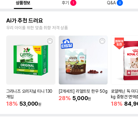
상품정보
후기
Q&A
1
0
Ai가 추천 드려요
우리 아이를 위한 맞춤 취향 저격 상품
그리니즈 오리지널 티니 130
[2개세트] 리얼트릿 한우 50g
로얄캐닌 독 미디
개입
kg 중형견 면역
28%
5,000
원
18%
53,000
18%
84,9
원