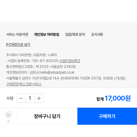
서비스 이용약관
개인정보 처리방침
입점/제휴 문의
공지사항
PC버전으로 보기
주식회사 어바웃펫
대표자명 : 나옥귀
사업자 등록번호 : 120-87-90035
사업자정보확인
통신판매업신고번호 : 제 2025-서울금천-2382호
개인정보관리자 : 김원규 hello@aboutpet.co.kr
서울특별시 금천구 가산디지털2로 144, 현대테라타워 가산DK 507호, 508호 (가산동)
구매안전(에스크로)서비스
© copyright (c) www.aboutpet.co.kr all rights reserved.
17,000
원
수량
합계
장바구니 담기
구매하기
찜
쿠폰보기
적립혜택
취소/ 교환/ 환불
유통기한 임박 상품
최저가 도전 상품