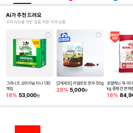
Ai가 추천 드려요
우리 아이를 위한 맞춤 취향 저격 상품
그리니즈 오리지널 티니 130
[2개세트] 리얼트릿 한우 50g
로얄캐닌 독 미디
개입
kg 중형견 면역
28%
5,000
원
18%
53,000
18%
84,9
원