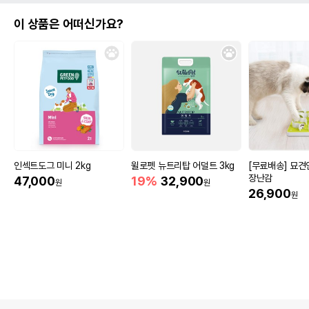
이 상품은 어떠신가요?
인섹트도그 미니 2kg
윌로펫 뉴트리탑 어덜트 3kg
[무료배송] 묘
장난감
47,000
19%
32,900
원
원
26,900
원