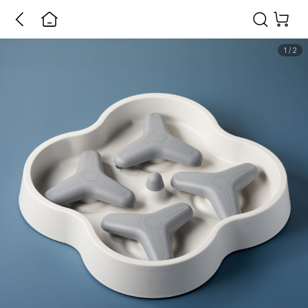
1
/
2