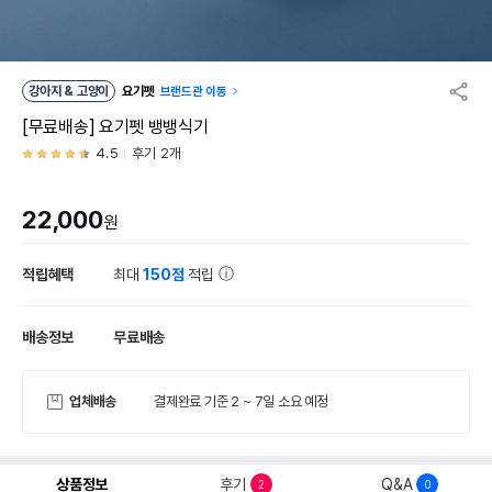
강아지 & 고양이
요기펫
브랜드관 이동
[무료배송] 요기펫 뱅뱅식기
4.5
후기 2개
22,000
원
적립혜택
최대
150점
적립
배송정보
무료배송
업체배송
결제완료 기준 2 ~ 7일 소요 예정
상품정보
후기
Q&A
2
0