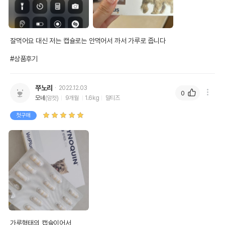
잘먹어요 대신 저는 캡슐로는 안먹어서 까서 가루로 줍니다

#상품후기
쭈노리
2022.12.03
0
모네
(암컷)
9개월
1.6kg
말티즈
첫구매
가루형태의 캡슐이어서 
