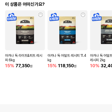
이 상품은 어떠신가요?
아카나 독 라이트&피트 레시
아카나 독 어덜트 레시피 11.4
아카나 독 어덜
피 6kg
kg
레시피 2kg
15%
77,350
15%
118,150
10%
32,4
원
원