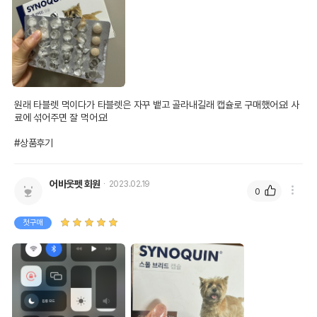
원래 타블렛 먹이다가 타블렛은 자꾸 뱉고 골라내길래 캡슐로 구매했어요! 사
료에 섞어주면 잘 먹어요!

#상품후기
어바웃펫 회원
2023.02.19
0
첫구매