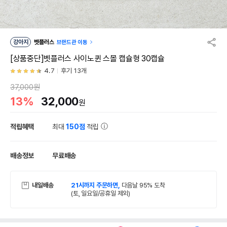
강아지
벳플러스
브랜드관 이동
[상품중단]벳플러스 사이노퀸 스몰 캡슐형 30캡슐
4.7
후기 13개
37,000원
13%
32,000
원
적립혜택
최대
150점
적립
배송정보
무료배송
내일배송
21시까지 주문하면,
다음날 95% 도착
(토, 일요일/공휴일 제외)