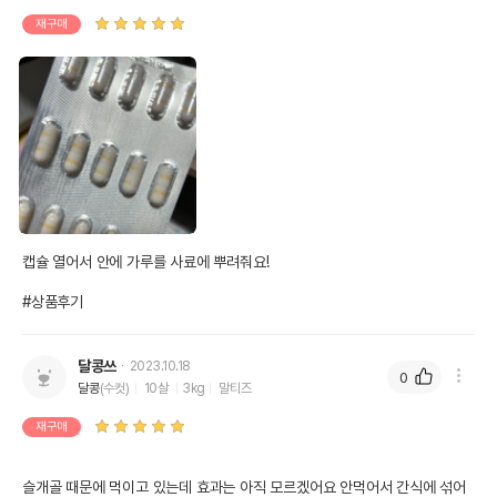
재구매
캡슐 열어서 안에 가루를 사료에 뿌려줘요!

#상품후기
달콩쓰
2023.10.18
0
달콩
(수컷)
10살
3kg
말티즈
재구매
슬개골 때문에 먹이고 있는데 효과는 아직 모르겠어요 안먹어서 간식에 섞어