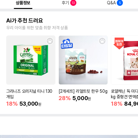
상품정보
후기
Q&A
13
5
Ai가 추천 드려요
우리 아이를 위한 맞춤 취향 저격 상품
그리니즈 오리지널 티니 130
[2개세트] 리얼트릿 한우 50g
로얄캐닌 독 미디
개입
kg 중형견 면역
28%
5,000
원
18%
53,000
18%
84,9
원