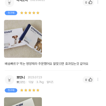
하치또치
2023.08.22
0
첫구매
배송빠르구 먹는 영양제라 주문했어요 잘맞으면 효과있는것 같아요 
뽀언니
2023.07.23
0
뽀
(암컷)
12살
3.7kg
말티즈
첫구매