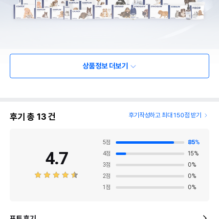
상품정보 더보기
후기 총
13
건
후기작성하고 최대 150점 받기
5
점
85
%
4.7
4
점
15
%
3
점
0
%
2
점
0
%
1
점
0
%
포토 후기