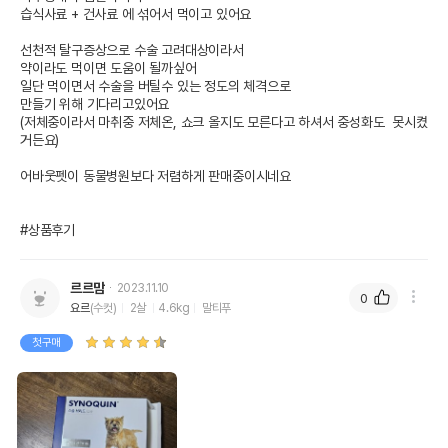
습식사료 + 건사료 에 섞어서 먹이고 있어요

선천적 탈구증상으로 수술 고려대상이라서

약이라도 먹이면 도움이 될까싶어 

일단 먹이면서 수술을 버틸수 있는 정도의 체격으로 

만들기 위해 기다리고있어요 

(저체중이라서 마취중 저체온, 쇼크 올지도 모른다고 하셔서 중성화도  못시켰
거든요) 

어바웃펫이 동물병원보다 저렴하게 판매중이시네요 

#상품후기
르르맘
2023.11.10
0
요르
(수컷)
2살
4.6kg
말티푸
첫구매