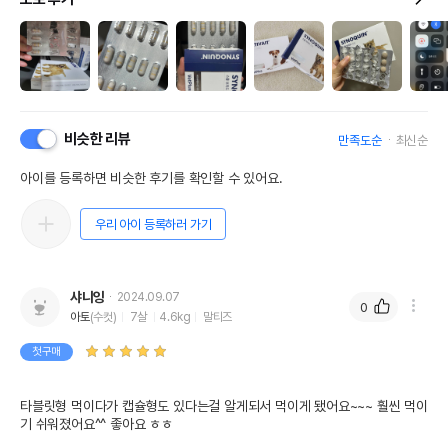
비슷한 리뷰
만족도순
최신순
아이를 등록하면 비슷한 후기를 확인할 수 있어요.
우리 아이 등록하러 가기
샤니잉
2024.09.07
0
아토
(수컷)
7살
4.6kg
말티즈
첫구매
타블릿형 먹이다가 캡슐형도 있다는걸 알게되서 먹이게 됐어요~~~ 훨씬 먹이
기 쉬워졌어요^^ 좋아요 ㅎㅎ