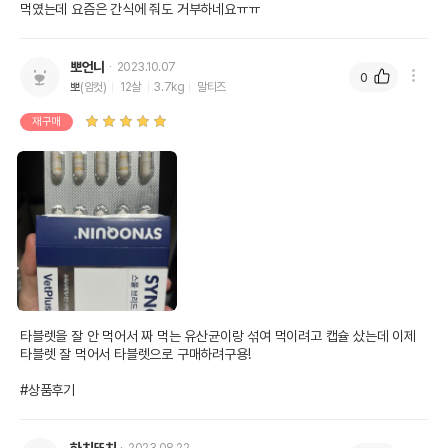
먹였는데 요즘은 간식에 줘도 거부하네요ㅠㅠ
뽀언니
2023.10.07
0
뽀
(암컷)
12살
3.7kg
말티즈
재구매
타블렛을 잘 안 먹어서 짜 먹는 유산균이랑 섞여 먹이려고 캡슐 샀는데 이제 
타블렛 잘 먹어서 타블렛으로 구매하려구용!

#상품후기