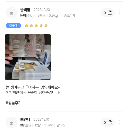
똘비맘
2023.12.20
0
똘비
(수컷)
9개월
0.9kg
비숑프리제
첫구매
늘 쟁여두고 급여하는  영양제예요~

예방파원에서 꾸준히 급여중입니다~

#상품후기
뽀언니
2023.12.10
0
뽀
(암컷)
12살
3.7kg
말티즈