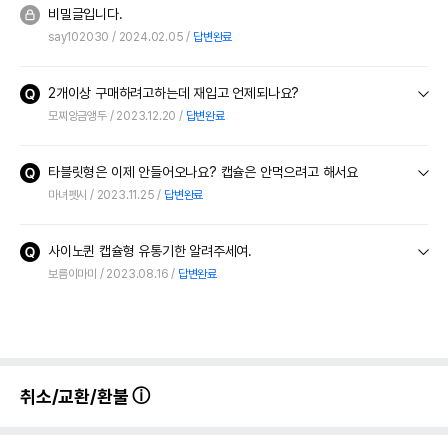
비밀글입니다.
say102030
2024.02.05
답변완료
2개이상 구매하려고하는데 재입고 언제되나요?
모찌앙금앵두
2023.12.20
답변완료
타블릿형은 이제 안들어오나요? 캡슐은 안먹으려고 해서요
마녀펫시
2023.11.25
답변완료
사이노퀸 캡슐형 유통기한 알려주세여.
보름이마미
2023.08.16
답변완료
취소/교환/환불