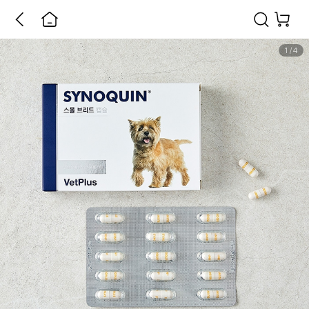
1
/
4