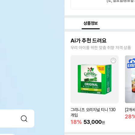
(토, 일요일/공휴일 
상품정보
Ai가 추천 드려요
우리 아이를 위한 맞춤 취향 저격 상품
그리니즈 오리지널 티니 130
[2개
개입
28
18%
53,000
원