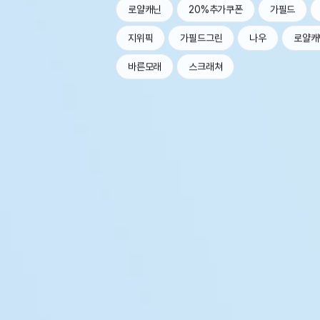
로얄캐닌
20%추가쿠폰
가필드
지위픽
가필드그린
나우
로얄캐
바른모래
스크래쳐