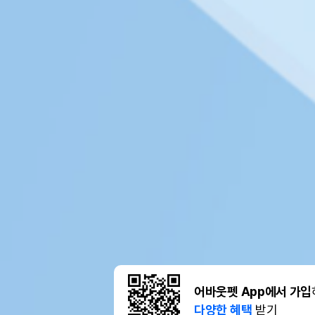
어바웃펫 App에서 가입
다양한 혜택
받기