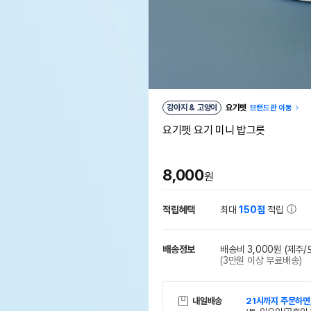
강아지 & 고양이
요기펫
브랜드관 이동
요기펫 요기 미니 밥그릇
8,000
원
적립혜택
최대
150점
적립
배송정보
배송비 3,000원
(제주/
(3만원 이상 무료배송)
내일배송
21시까지 주문하면