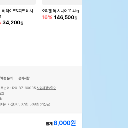
 독 라이트&피트 레시
오리젠 독 시니어 11.4kg
스텔라앤츄이스 꼬마패
g
믹서 치킨 50g
16%
146,500
원
%
34,200
13,000
원
원
/제휴 문의
공지사항
록번호 : 120-87-90035
사업자정보확인
2호
kr
타워 가산DK 507호, 508호 (가산동)
ights reserved.
8,000
원
합계