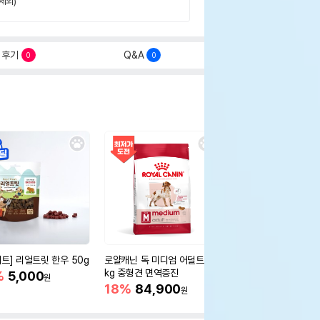
제외)
후기
Q&A
0
0
세트] 리얼트릿 한우 50g
로얄캐닌 독 미디엄 어덜트 10
오리젠 독 스몰브리드 4
kg 중형견 면역증진
%
5,000
15%
75,400
원
원
18%
84,900
원