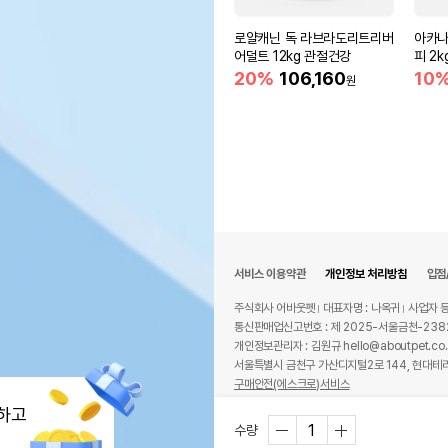
로얄캐닌 독 라브라도리트리버
아카나
어덜트 12kg 관절건강
피 2k
20%
106,160
10
원
서비스 이용약관
개인정보 처리방침
입점
주식회사 어바웃펫
대표자명 : 나옥귀
사업자 등
통신판매업신고번호 : 제 2025-서울금천-238
개인정보관리자 : 김원규 hello@aboutpet.co.
서울특별시 금천구 가산디지털2로 144, 현대테라
구매안전(에스크로)서비스
© copyright (c) www.aboutpet.co.kr all r
하고
수량