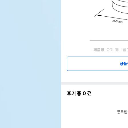
상품
후기 총
0
건
등록된