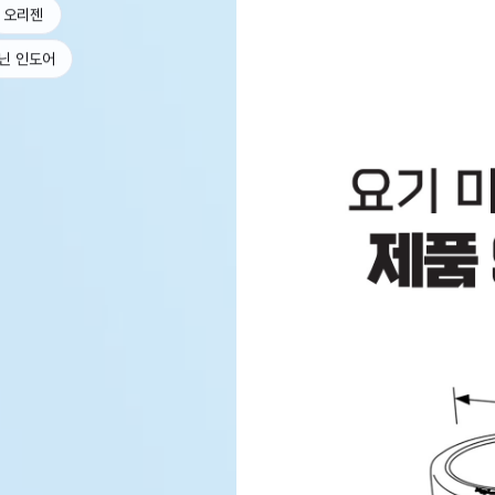
오리젠
닌 인도어