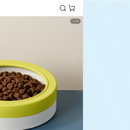
1
/
4