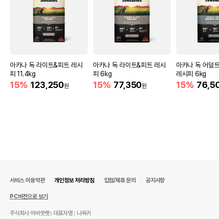
아카나 독 라이트&피트 레시
아카나 독 라이트&피트 레시
아카나 독 어덜
피 11.4kg
피 6kg
레시피 6kg
15%
123,250
15%
77,350
15%
76,5
원
원
서비스 이용약관
개인정보 처리방침
입점/제휴 문의
공지사항
PC버전으로 보기
주식회사 어바웃펫
대표자명 : 나옥귀