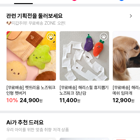
관련 기획전을 둘러보세요
🐶지갑주의! 무료배송 ZONE 오픈!
[무료배송] 펫트리움 노즈워크
[무료배송] 해리스힐 휴지뽑기
[무료배송] 해리
인형 펫버거
노즈워크 장난감
메쉬 입마개
10%
24,900
11,400
12,900
원
원
원
Ai가 추천 드려요
우리 아이를 위한 맞춤 취향 저격 상품