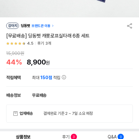
강아지
딩동펫
브랜드관 이동
[무료배송] 딩동펫 캐롯로프실타래 6종 세트
4.5
후기 3개
15,900원
44%
8,900
원
적립혜택
최대
150점
적립
배송정보
무료배송
업체배송
결제완료 기준 2 ~ 7일 소요 예정
상품정보
후기
Q&A
3
0