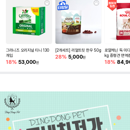
그리니즈 오리지널 티니 130
[2개세트] 리얼트릿 한우 50g
로얄캐닌 독 미디
개입
kg 중형견 면역
28%
5,000
원
18%
53,000
18%
84,9
원