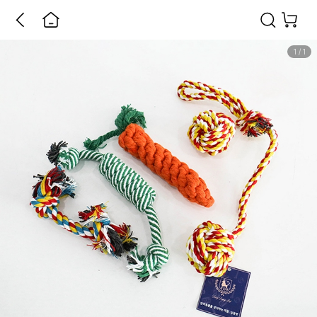
1
/
1