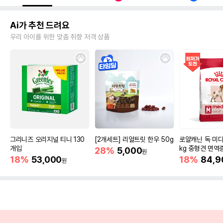
Ai가 추천 드려요
우리 아이를 위한 맞춤 취향 저격 상품
그리니즈 오리지널 티니 130
[2개세트] 리얼트릿 한우 50g
로얄캐닌 독 미디
개입
kg 중형견 면역
28%
5,000
원
18%
53,000
18%
84,9
원