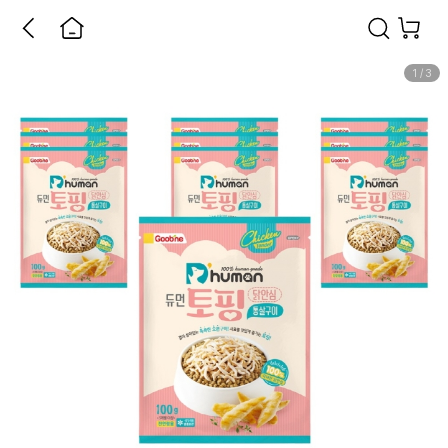
1
/
3