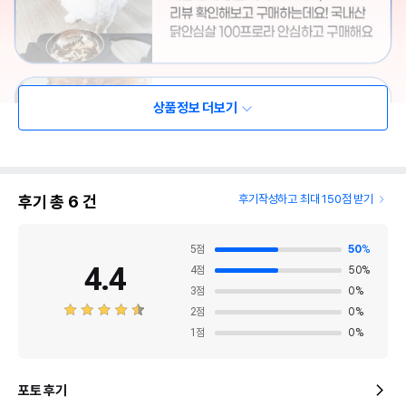
상품정보 더보기
후기 총
6
건
후기작성하고 최대 150점 받기
5
점
50
%
4.4
4
점
50
%
3
점
0
%
2
점
0
%
1
점
0
%
포토 후기