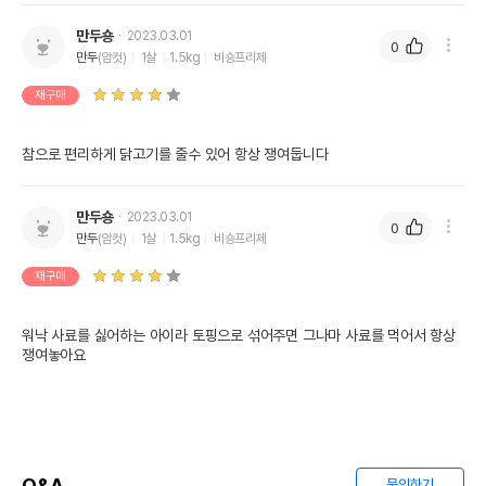
만두숑
2023.03.01
0
만두
(암컷)
1살
1.5kg
비숑프리제
재구매
참으로 편리하게 닭고기를 줄수 있어 항상 쟁여둡니다
만두숑
2023.03.01
0
만두
(암컷)
1살
1.5kg
비숑프리제
재구매
워낙 사료를 싫어하는 아이라 토핑으로 섞어주면 그나마 사료를 먹어서 항상 
쟁여놓아요
Q&A
문의하기