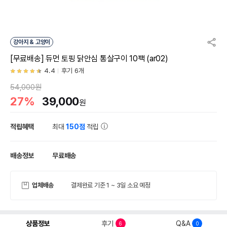
강아지 & 고양이
[무료배송] 듀먼 토핑 닭안심 통살구이 10팩 (ar02)
4.4
후기 6개
54,000원
27%
39,000
원
적립혜택
최대
150점
적립
배송정보
무료배송
업체배송
결제완료 기준 1 ~ 3일 소요 예정
상품정보
후기
Q&A
6
0