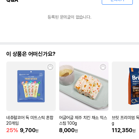
등록된 문의글이 없습니다.
이 상품은 어떠신가요?
네츄럴코어 독 미트스틱 혼합
어글어글 제주 치킨 채소 믹스
브릿 프리미엄 독
20개입
스팀 100g
g
25%
9,700
8,000
112,350
원
원
원