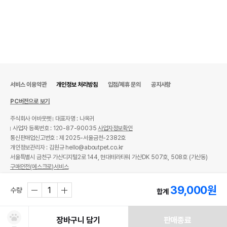
서비스 이용약관
개인정보 처리방침
입점/제휴 문의
공지사항
PC버전으로 보기
주식회사 어바웃펫
대표자명 : 나옥귀
사업자 등록번호 : 120-87-90035
사업자정보확인
통신판매업신고번호 : 제 2025-서울금천-2382호
개인정보관리자 : 김원규 hello@aboutpet.co.kr
서울특별시 금천구 가산디지털2로 144, 현대테라타워 가산DK 507호, 508호 (가산동)
구매안전(에스크로)서비스
© copyright (c) www.aboutpet.co.kr all rights reserved.
39,000
원
수량
합계
장바구니 담기
판매종료