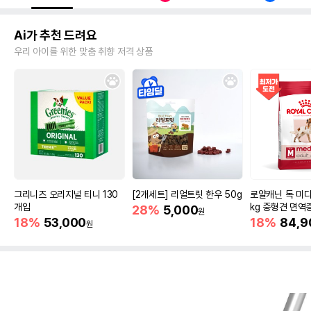
Ai가 추천 드려요
우리 아이를 위한 맞춤 취향 저격 상품
그리니즈 오리지널 티니 130
[2개세트] 리얼트릿 한우 50g
로얄캐닌 독 미디
개입
kg 중형견 면역
28%
5,000
원
18%
53,000
18%
84,9
원