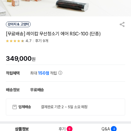
강아지 & 고양이
[무료배송] 레이캅 무선청소기 에어 RSC-100 (단종)
4.7
후기 9개
349,000
원
적립혜택
최대
150점
적립
배송정보
무료배송
업체배송
결제완료 기준 2 ~ 5일 소요 예정
상품정보
후기
Q&A
9
4