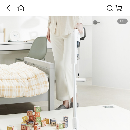
1
/
3