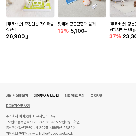
[무료배송] 묘견인생 먹이퍼즐
펫케어 킁킁탐험대 물개
[무료배송] 딩동
장난감
럼방지매트 6ty
12%
5,100
원
26,900
37%
23,3
원
서비스 이용약관
개인정보 처리방침
입점/제휴 문의
공지사항
PC버전으로 보기
주식회사 어바웃펫
대표자명 : 나옥귀
사업자 등록번호 : 120-87-90035
사업자정보확인
통신판매업신고번호 : 제 2025-서울금천-2382호
개인정보관리자 : 김원규 hello@aboutpet.co.kr