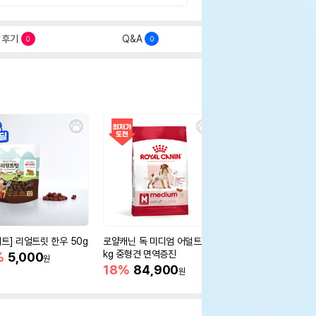
후기
Q&A
0
0
세트] 리얼트릿 한우 50g
로얄캐닌 독 미디엄 어덜트 10
오리젠 독 스몰브리드 4
kg 중형견 면역증진
%
5,000
15%
75,400
원
원
18%
84,900
원