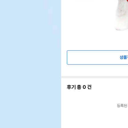
상품
후기 총
0
건
등록된