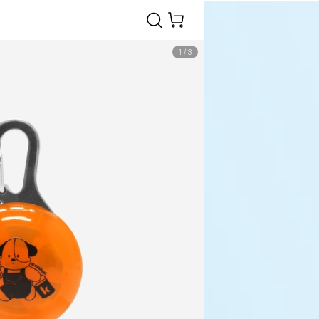
1
/
3