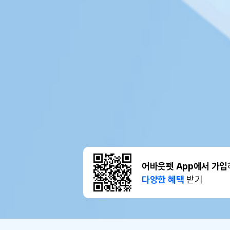
어바웃펫 App에서 가입
다양한 혜택
받기