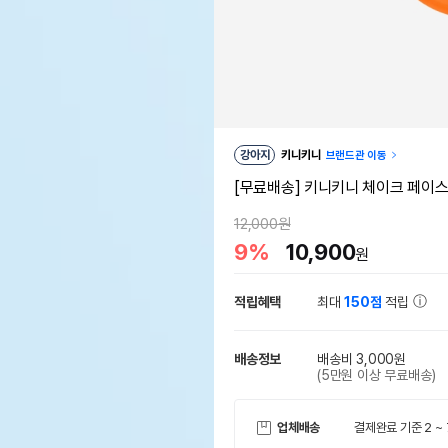
강아지
키니키니
브랜드관 이동
[무료배송] 키니키니 체이크 페이스
12,000원
9%
10,900
원
적립혜택
최대
150점
적립
배송정보
배송비 3,000원
(5만원 이상 무료배송)
업체배송
결제완료 기준 2 ~