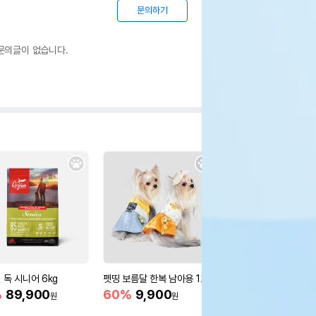
문의하기
문의글이 없습니다.
 독 시니어 6kg
펫띵 보름달 한복 남아용 1호
윌로펫 뉴트리탑 어덜트 
%
89,900
60%
9,900
10%
18,000
원
원
원