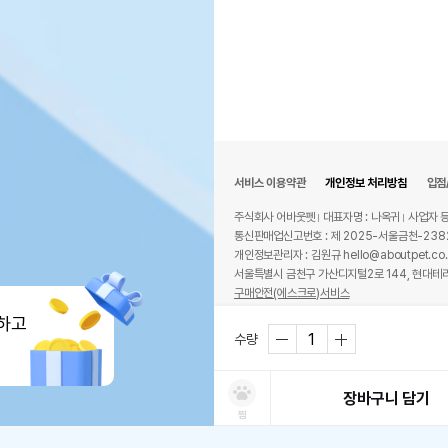
서비스 이용약관
개인정보 처리방침
입점
주식회사 어바웃펫
대표자명 : 나옥귀
사업자 등
통신판매업신고번호 : 제 2025-서울금천-238
개인정보관리자 : 김원규 hello@aboutpet.co.
서울특별시 금천구 가산디지털2로 144, 현대테라
구매안전(에스크로)서비스
© copyright (c) www.aboutpet.co.kr all r
하고
수량
장바구니 담기
찜