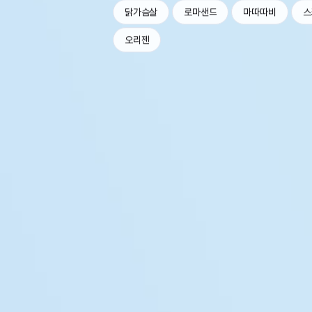
닭가슴살
로마샌드
마따따비
스
오리젠