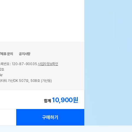
/제휴 문의
공지사항
록번호 : 120-87-90035
사업자정보확인
2호
kr
타워 가산DK 507호, 508호 (가산동)
ights reserved.
10,900
원
합계
구매하기