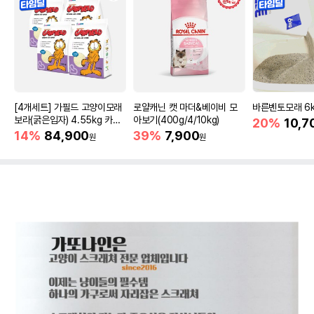
[4개세트] 가필드 고양이모래
로얄캐닌 캣 마더&베이비 모
바른벤토모래 6
보라(굵은입자) 4.55kg 카사
아보기(400g/4/10kg)
20%
10,7
바모래
14%
84,900
39%
7,900
원
원