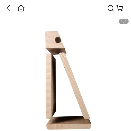
1
/
1