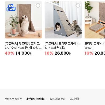
[무료배송] 펫트리움 코지 고
[무료배송] 크림펫 고양이 수
크림펫 고양이 
양이 수직 스크래쳐 월 타워 중
직 스크래쳐 대형
공놀이
대형
40%
14,900
16%
26,800
16%
20,8
원
원
서비스 이용약관
개인정보 처리방침
입점/제휴 문의
공지사항