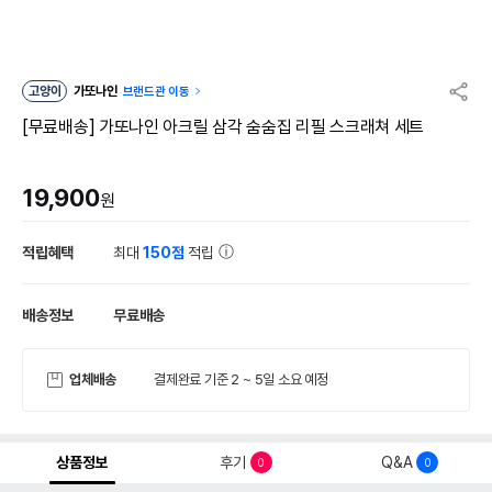
고양이
가또나인
브랜드관 이동
[무료배송] 가또나인 아크릴 삼각 숨숨집 리필 스크래쳐 세트
19,900
원
적립혜택
최대
150점
적립
배송정보
무료배송
업체배송
결제완료 기준 2 ~ 5일 소요 예정
상품정보
후기
Q&A
0
0