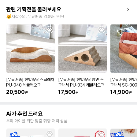
관련 기획전을 둘러보세요
🐱지갑주의! 무료배송 ZONE 오픈!
[무료배송] 한발뚝딱 스크래쳐
[무료배송] 한발뚝딱 양면 스
[무료배송] 한발
PU-040 레귤러오크
크래쳐 PU-034 레귤러오크
크래쳐 SC-000
20,500
17,500
14,900
원
원
원
Ai가 추천 드려요
우리 아이를 위한 맞춤 취향 저격 상품