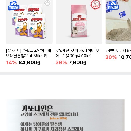
[4개세트] 가필드 고양이모래
로얄캐닌 캣 마더&베이비 모
바른벤토모래 6
보라(굵은입자) 4.55kg 카사
아보기(400g/4/10kg)
20%
10,7
바모래
14%
84,900
39%
7,900
원
원