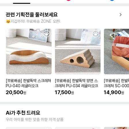
관련 기획전을 둘러보세요
🐱지갑주의! 무료배송 ZONE 오픈!
[무료배송] 한발뚝딱 스크래쳐
[무료배송] 한발뚝딱 양면 스
[무료배송] 한발
PU-040 레귤러오크
크래쳐 PU-034 레귤러오크
크래쳐 SC-000
20,500
17,500
14,900
원
원
원
Ai가 추천 드려요
우리 아이를 위한 맞춤 취향 저격 상품