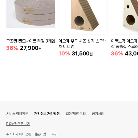
고공캣 캣모나이트 리필 3개입
야오미 우드 치즈 삼각 스크래
이코노믹 야오미 
쳐 미디엄
각 숨숨집 스크
36%
27,900
원
10%
31,500
36%
43,0
원
서비스 이용약관
개인정보 처리방침
입점/제휴 문의
공지사항
PC버전으로 보기
주식회사 어바웃펫
대표자명 : 나옥귀