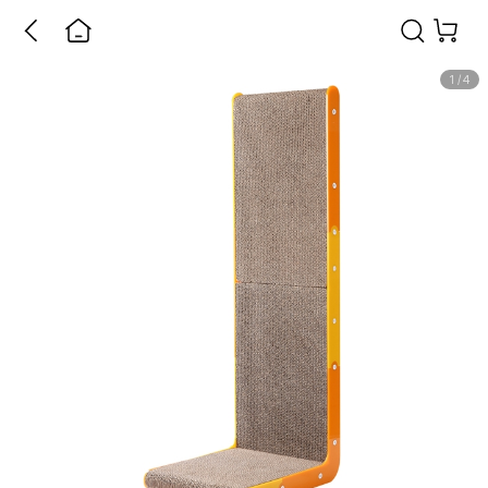
1
/
4