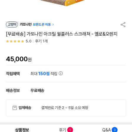
고양이
가또나인
브랜드관 이동
[무료배송] 가또나인 아크릴 월플러스 스크래쳐 - 옐로&오렌지
5.0
후기 1개
45,000
원
적립혜택
최대
150점
적립
배송정보
무료배송
업체배송
결제완료 기준 2 ~ 5일 소요 예정
상품정보
후기
Q&A
1
0