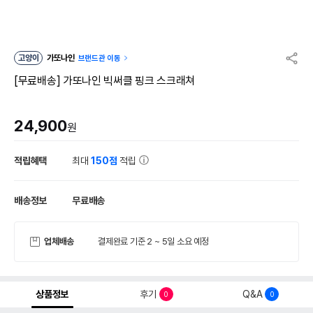
고양이
가또나인
브랜드관 이동
[무료배송] 가또나인 빅써클 핑크 스크래쳐
24,900
원
적립혜택
최대
150점
적립
배송정보
무료배송
업체배송
결제완료 기준 2 ~ 5일 소요 예정
상품정보
후기
Q&A
0
0