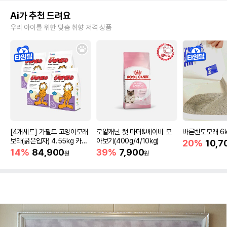
Ai가 추천 드려요
우리 아이를 위한 맞춤 취향 저격 상품
[4개세트] 가필드 고양이모래
로얄캐닌 캣 마더&베이비 모
바른벤토모래 6
보라(굵은입자) 4.55kg 카사
아보기(400g/4/10kg)
20%
10,7
바모래
14%
84,900
39%
7,900
원
원