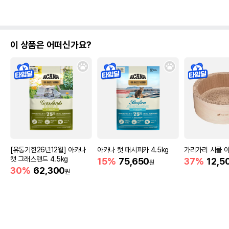
이 상품은 어떠신가요?
[유통기한26년12월] 아카나
아카나 캣 패시피카 4.5kg
가리가리 서클 
캣 그래스랜드 4.5kg
15%
75,650
37%
12,5
원
30%
62,300
원