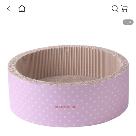
1
/
4