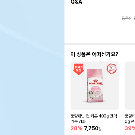
Q&A
등록된 
이 상품은 어떠신가요?
로얄캐닌 캣 키튼 400g 면역
로얄캐
기능 강화
0g 
28%
7,750
39
원