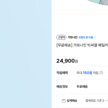
고양이
가또나인
브랜드관 이동
[무료배송] 가또나인 빅써클 패밀
24,900
원
적립혜택
최대
150점
적립
배송정보
무료배송
업체배송
결제완료 기준 2 ~