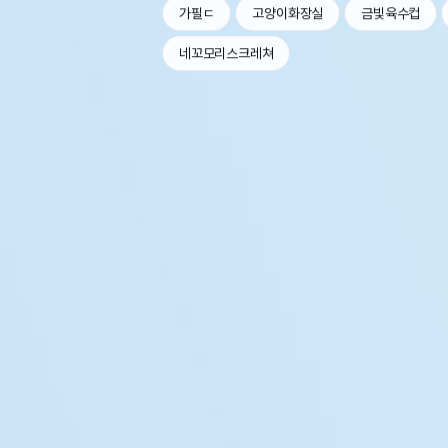
가필ㄷ
고양이화장실
금빛육수컵
네꼬모리스크레쳐