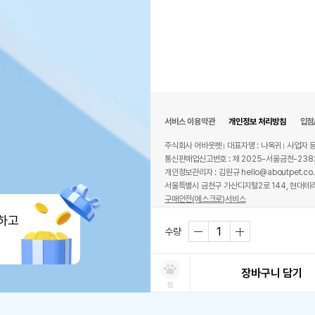
서비스 이용약관
개인정보 처리방침
입점
주식회사 어바웃펫
대표자명 : 나옥귀
사업자 등
통신판매업신고번호 : 제 2025-서울금천-238
개인정보관리자 : 김원규 hello@aboutpet.co.
서울특별시 금천구 가산디지털2로 144, 현대테라
구매안전(에스크로)서비스
© copyright (c) www.aboutpet.co.kr all r
하고
수량
장바구니 담기
찜