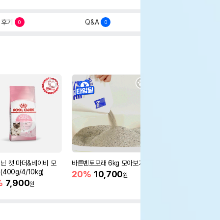
후기
Q&A
0
0
닌 캣 마더&베이비 모
바른벤토모래 6kg 모아보기
로얄캐닌 캣 인도어 4k
400g/4/10kg)
새 감소
20%
10,700
원
%
7,900
16%
55,000
원
원