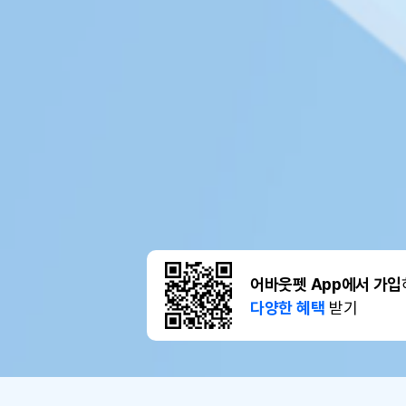
어바웃펫 App에서 가입
다양한 혜택
받기