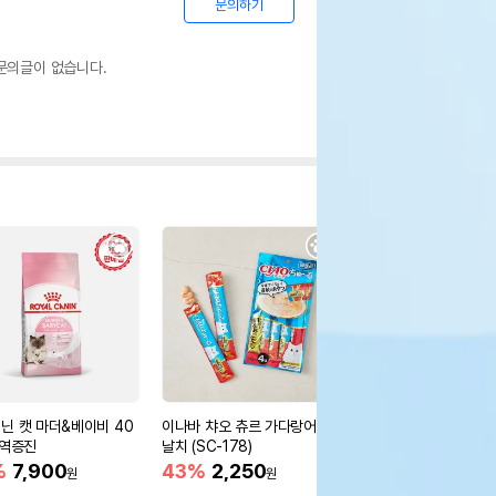
문의하기
문의글이 없습니다.
닌 캣 마더&베이비 40
이나바 챠오 츄르 가다랑어&
[무료배송] 딩동펫 튼튼
면역증진
날치 (SC-178)
워
%
7,900
43%
2,250
30%
45,400
원
원
원