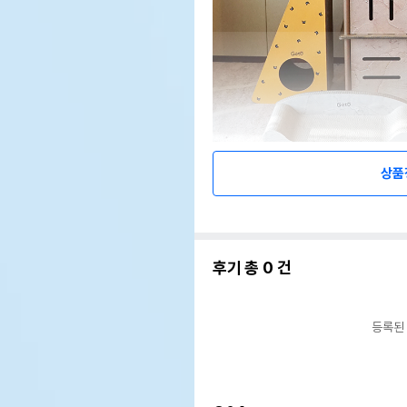
상품
후기 총
0
건
등록된