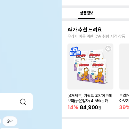
상품정보
Ai가 추천 드려요
우리 아이를 위한 맞춤 취향 저격 상품
[4개세트] 가필드 고양이모래
로얄캐
보라(굵은입자) 4.55kg 카사
아보기(
바모래
14%
84,900
39
원
2단