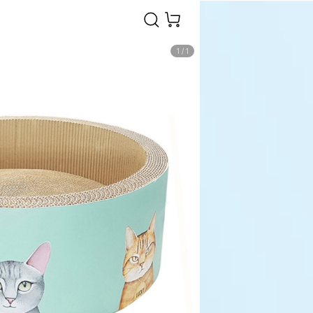
1
/
1