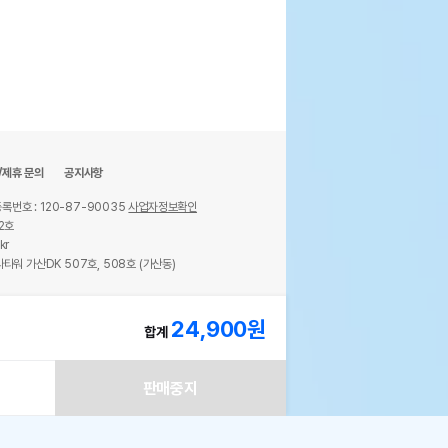
/제휴 문의
공지사항
록번호 : 120-87-90035
사업자정보확인
2호
kr
타워 가산DK 507호, 508호 (가산동)
ights reserved.
24,900
원
합계
판매중지