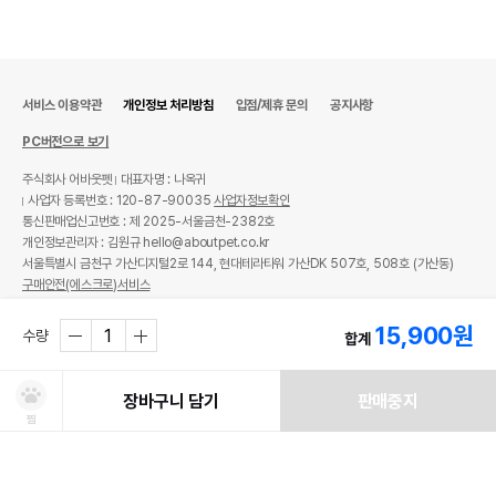
서비스 이용약관
개인정보 처리방침
입점/제휴 문의
공지사항
PC버전으로 보기
주식회사 어바웃펫
대표자명 : 나옥귀
사업자 등록번호 : 120-87-90035
사업자정보확인
통신판매업신고번호 : 제 2025-서울금천-2382호
개인정보관리자 : 김원규 hello@aboutpet.co.kr
서울특별시 금천구 가산디지털2로 144, 현대테라타워 가산DK 507호, 508호 (가산동)
구매안전(에스크로)서비스
© copyright (c) www.aboutpet.co.kr all rights reserved.
15,900
원
수량
합계
장바구니 담기
판매중지
찜
처방사료 주문 시 확인해주세요!
쿠폰보기
적립혜택
취소/ 교환/ 환불
유통기한 임박 상품
최저가 도전 상품
AI검색
AI검색