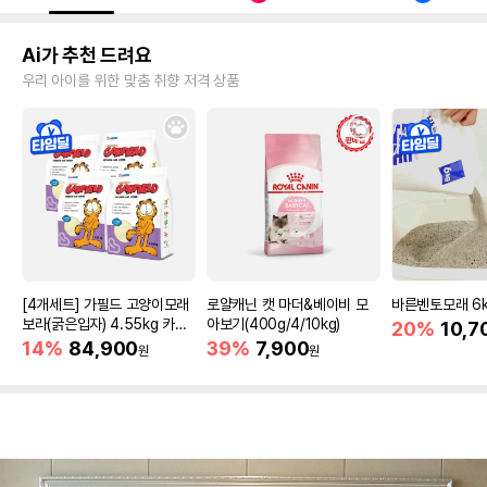
Ai가 추천 드려요
우리 아이를 위한 맞춤 취향 저격 상품
[4개세트] 가필드 고양이모래
로얄캐닌 캣 마더&베이비 모
바른벤토모래 6
보라(굵은입자) 4.55kg 카사
아보기(400g/4/10kg)
20%
10,7
바모래
14%
84,900
39%
7,900
원
원