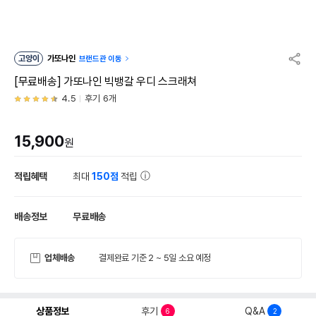
고양이
가또나인
브랜드관 이동
[무료배송] 가또나인 빅뱅갈 우디 스크래쳐
4.5
후기 6개
15,900
원
적립혜택
최대
150점
적립
배송정보
무료배송
업체배송
결제완료 기준 2 ~ 5일 소요 예정
상품정보
후기
Q&A
6
2