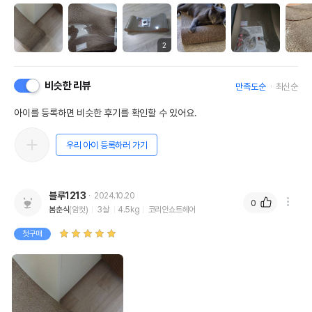
2
비슷한 리뷰
만족도순
최신순
아이를 등록하면 비슷한 후기를 확인할 수 있어요.
우리 아이 등록하러 가기
블루1213
2024.10.20
0
봄춘식
(암컷)
3살
4.5kg
코리안쇼트헤어
첫구매