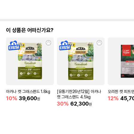
이 상품은 어떠신가요?
아카나 캣 그래스랜드 1.8kg
[유통기한26년12월] 아카나
오리젠 캣 피트앤트
캣 그래스랜드 4.5kg
10%
39,600
12%
45,7
원
30%
62,300
원