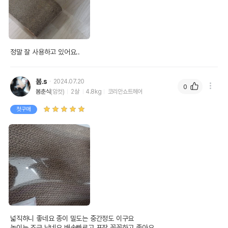
정말 잘 사용하고 있어요..
봄.s
2024.07.20
0
봄춘식
(암컷)
2살
4.8kg
코리안쇼트헤어
첫구매
넓직하니 좋네요 종이 밀도는 중간정도 이구요

높이는 조금 낮네요 배송빠르고 포장 꼼꼼하고 좋아요
