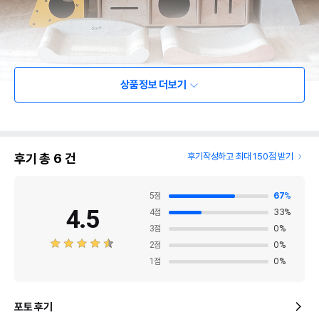
상품정보 더보기
후기 총
6
건
후기작성하고 최대 150점 받기
5
점
67
%
4.5
4
점
33
%
3
점
0
%
2
점
0
%
1
점
0
%
포토 후기