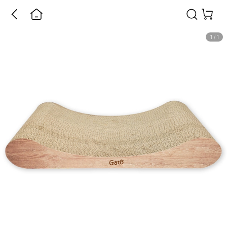
1
/
1