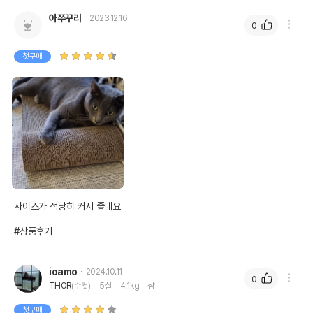
아쭈꾸리
2023.12.16
0
첫구매
사이즈가 적당히 커서 좋네요 

#상품후기
ioamo
2024.10.11
0
THOR
(수컷)
5살
4.1kg
샴
첫구매