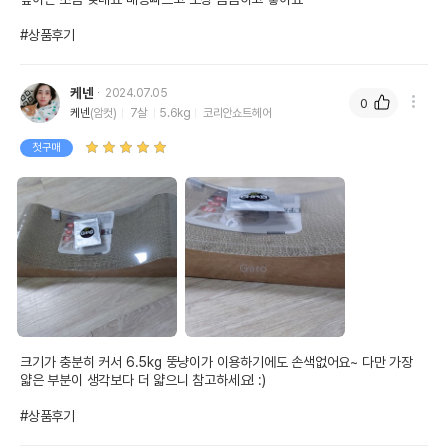
#상품후기
케넨
2024.07.05
0
케넨
(암컷)
7살
5.6kg
코리안쇼트헤어
첫구매
크기가 충분히 커서 6.5kg 뚱냥이가 이용하기에도 손색없어요~ 다만 가장 
얇은 부분이 생각보다 더 얇으니 참고하세요! :)

#상품후기