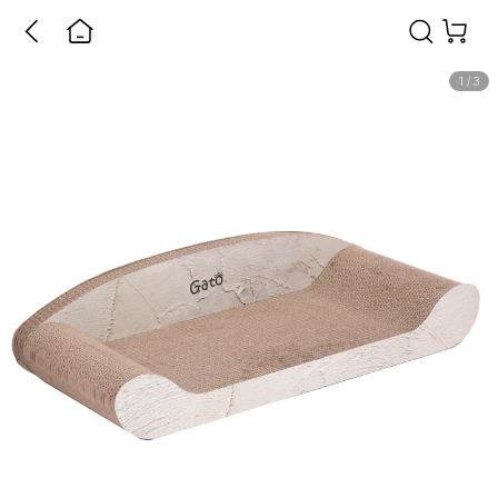
1
/
3