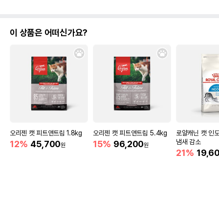
이 상품은 어떠신가요?
오리젠 캣 피트앤트림 1.8kg
오리젠 캣 피트앤트림 5.4kg
로얄캐닌 캣 인도어
냄새 감소
12%
45,700
15%
96,200
원
원
21%
19,6