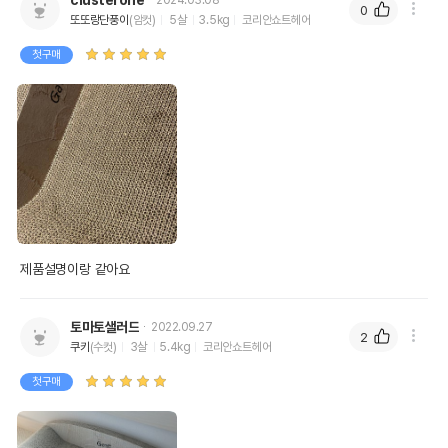
clusterone
2024.03.08
0
또또랑단풍이
(암컷)
5살
3.5kg
코리안쇼트헤어
첫구매
제품설명이랑 같아요
토마토샐러드
2022.09.27
2
쿠키
(수컷)
3살
5.4kg
코리안쇼트헤어
첫구매