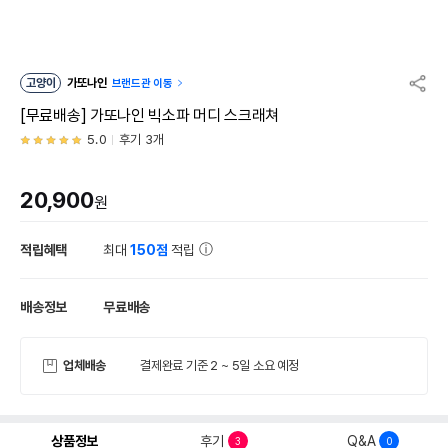
고양이
가또나인
브랜드관 이동
[무료배송] 가또나인 빅소파 머디 스크래쳐
5.0
후기 3개
20,900
원
적립혜택
최대
150점
적립
배송정보
무료배송
업체배송
결제완료 기준 2 ~ 5일 소요 예정
상품정보
후기
Q&A
3
0