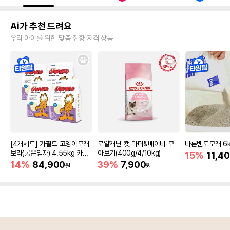
Ai가 추천 드려요
우리 아이를 위한 맞춤 취향 저격 상품
[4개세트] 가필드 고양이모래
로얄캐닌 캣 마더&베이비 모
바른벤토모래 6
보라(굵은입자) 4.55kg 카사
아보기(400g/4/10kg)
15%
11,4
바모래
14%
84,900
39%
7,900
원
원