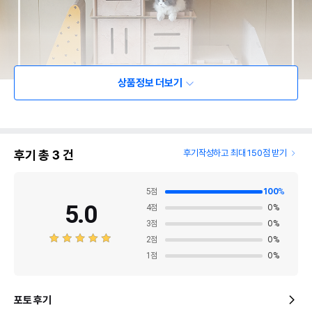
상품정보 더보기
후기 총
3
건
후기작성하고 최대 150점 받기
5
점
100
%
5.0
4
점
0
%
3
점
0
%
2
점
0
%
1
점
0
%
포토 후기