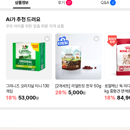
상품정보
후기
Q&A
27
0
Ai가 추천 드려요
우리 아이를 위한 맞춤 취향 저격 상품
그리니즈 오리지널 티니 130
[2개세트] 리얼트릿 한우 50g
로얄캐닌 독 미디
개입
kg 중형견 면역
28%
5,000
원
18%
53,000
18%
84,9
원