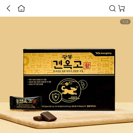
1
/
2