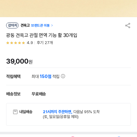
강아지
견옥고
브랜드관 이동
광동 견옥고 관절 면역 기능 활 30개입
4.9
후기 27개
39,000
원
적립혜택
최대
150점
적립
배송정보
무료배송
내일배송
21시까지 주문하면,
다음날 95% 도착
(토, 일요일/공휴일 제외)