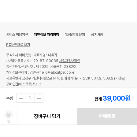
서비스 이용약관
개인정보 처리방침
입점/제휴 문의
공지사항
PC버전으로 보기
주식회사 어바웃펫
대표자명 : 나옥귀
사업자 등록번호 : 120-87-90035
사업자정보확인
통신판매업신고번호 : 제 2025-서울금천-2382호
개인정보관리자 : 김원규 hello@aboutpet.co.kr
서울특별시 금천구 가산디지털2로 144, 현대테라타워 가산DK 507호, 508호 (가산동)
구매안전(에스크로)서비스
© copyright (c) www.aboutpet.co.kr all rights reserved.
39,000
원
수량
합계
장바구니 담기
판매종료
찜
쿠폰보기
적립혜택
취소/ 교환/ 환불
유통기한 임박 상품
최저가 도전 상품