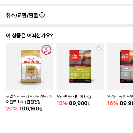
취소/교환/환불
이 상품은 어떠신가요?
로얄캐닌 독 라브라도리트리버
오리젠 독 시니어 6kg
오리젠 독 피트앤
어덜트 12kg 관절건강
15%
89,900
16%
89,9
원
20%
106,160
원