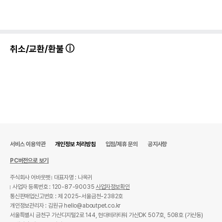
취소/교환/환불
서비스 이용약관
개인정보 처리방침
입점/제휴 문의
공지사항
PC버전으로 보기
주식회사 어바웃펫
대표자명 : 나옥귀
사업자 등록번호 : 120-87-90035
사업자정보확인
통신판매업신고번호 : 제 2025-서울금천-2382호
개인정보관리자 : 김원규 hello@aboutpet.co.kr
서울특별시 금천구 가산디지털2로 144, 현대테라타워 가산DK 507호, 508호 (가산동)