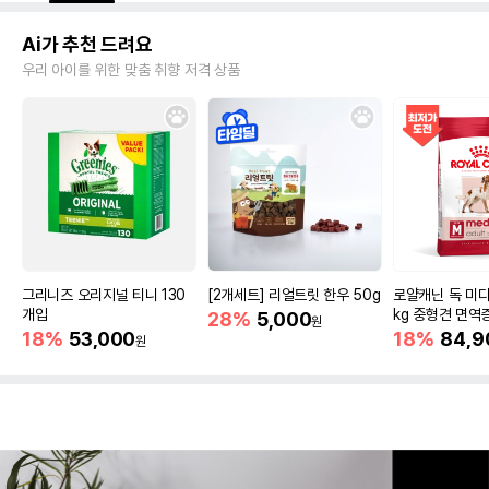
Ai가 추천 드려요
우리 아이를 위한 맞춤 취향 저격 상품
그리니즈 오리지널 티니 130
[2개세트] 리얼트릿 한우 50g
로얄캐닌 독 미디
개입
kg 중형견 면역
28%
5,000
원
18%
53,000
18%
84,9
원