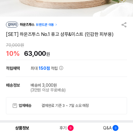
강아지
하운즈투스
브랜드관 이동
[SET] 하운즈투스 No.1 휴고 샴푸&미스트 (민감한 피부용)
70,000원
10%
63,000
원
적립혜택
최대
150점
적립
배송정보
배송비 3,000원
(3만원 이상 무료배송)
업체배송
결제완료 기준 3 ~ 7일 소요 예정
상품정보
후기
Q&A
0
0