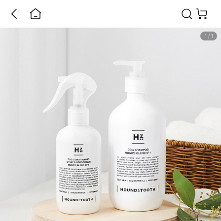
1
/
1