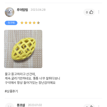
경우 그에 대한 사항
루이맘림
2023.04.28
0
제조국 또는 원산지
일본
DoggyMan Trading (Shanghai) Co.,
제조자,수입품의 경우
첫구매
수입자를 함께 표기
Ltd.
AS책임자와 전화번호
어바웃펫 // 1644-9601
또는 소비자상담 관련
전화번호
유통기한이 최소 2026.12.06이거나 그
이후인 상품이 출고됩니다.
유통기한
단, 상품명에 유통기한 명시된 경우, 해당
유통기한을 따릅니다.
물고 뜯고하라고 산건데,

계속 굴리기만하네요. 통통 너무 잘튀다보니

구석에서 항상 들어가있는 장난감이예요

#상품후기
몽초설
2023.01.02