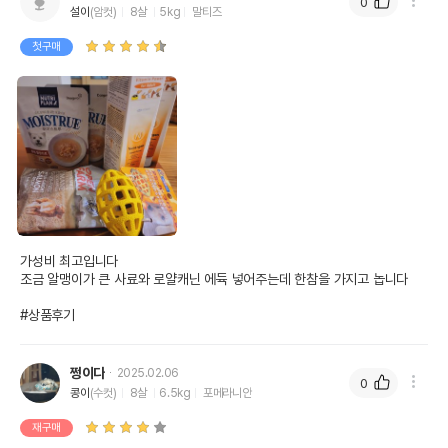
0
설이
(암컷)
8살
5kg
말티즈
첫구매
가성비 최고입니다

조금 알맹이가 큰 사료와 로얄캐닌 에듁 넣어주는데 한참을 가지고 놉니다

#상품후기
쩡이다
2025.02.06
0
콩이
(수컷)
8살
6.5kg
포메라니안
재구매