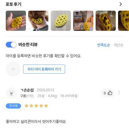
포토 후기
비슷한 리뷰
만족도순
최신순
아이를 등록하면 비슷한 후기를 확인할 수 있어요.
우리 아이 등록하러 가기
ㄱ손순섭
2026.05.13
0
구름
(수컷)
25살
4.6kg
미니어처푸들
첫구매
좋아하고 실리콘이라서 씻어주기좋아요