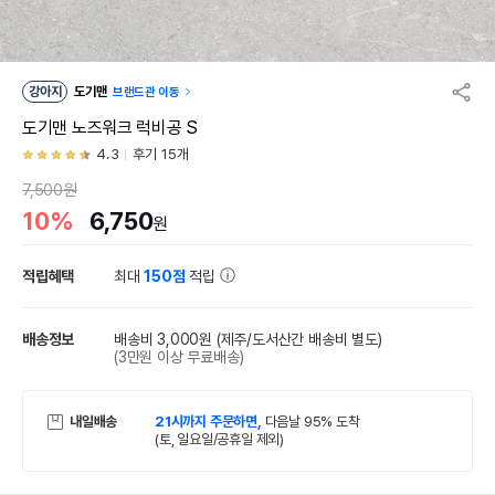
강아지
도기맨
브랜드관 이동
도기맨 노즈워크 럭비공 S
4.3
후기 15개
7,500원
10%
6,750
원
적립혜택
최대
150점
적립
배송정보
배송비 3,000원
(제주/도서산간 배송비 별도)
(3만원 이상 무료배송)
내일배송
21시까지 주문하면,
다음날 95% 도착
(토, 일요일/공휴일 제외)