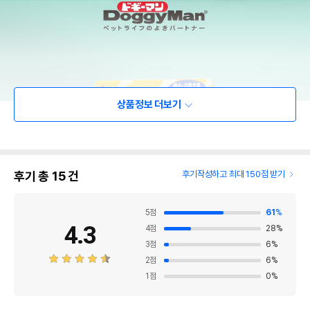
상품정보 더보기
후기 총
15
건
후기작성하고 최대 150점 받기
5
점
61
%
4.3
4
점
28
%
3
점
6
%
2
점
6
%
1
점
0
%