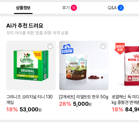
상품정보
후기
Q&A
15
2
Ai가 추천 드려요
우리 아이를 위한 맞춤 취향 저격 상품
그리니즈 오리지널 티니 130
[2개세트] 리얼트릿 한우 50g
로얄캐닌 독 미디
개입
kg 중형견 면역
28%
5,000
원
18%
53,000
18%
84,9
원