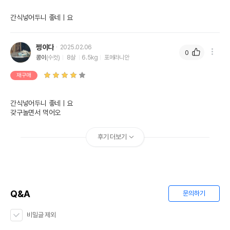
간식넣어두니 좋네ㅣ요
쩡이다
2025.02.06
0
콩이
(수컷)
8살
6.5kg
포메라니안
재구매
간식넣어두니 좋네ㅣ요

갖구놀면서 먹어오
후기 더보기
Q&A
문의하기
비밀글 제외