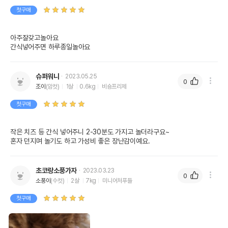
첫구매
아주잘갖고놀아요

간식넣어주면 하루종일놀아요
슈퍼워니
2023.05.25
0
조이
(암컷)
1살
0.6kg
비숑프리제
첫구매
작은 치즈 등 간식 넣어주니 2-30분도 가지고 놀더라구요~

혼자 던지며 놀기도 하고 가성비 좋은 장난감이예요.
초코랑소풍가자
2023.03.23
0
소풍이
(수컷)
2살
7kg
미니어처푸들
첫구매