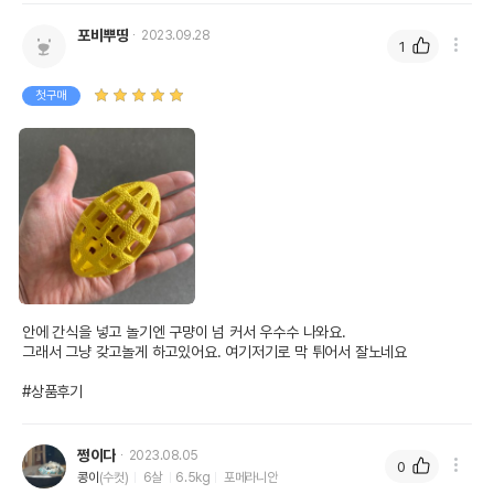
포비뿌땅
2023.09.28
1
첫구매
안에 간식을 넣고 놀기엔 구먕이 넘 커서 우수수 나와요. 

그래서 그냥 갖고놀게 하고있어요. 여기저기로 막 튀어서 잘노네요 

#상품후기
쩡이다
2023.08.05
0
콩이
(수컷)
6살
6.5kg
포메라니안