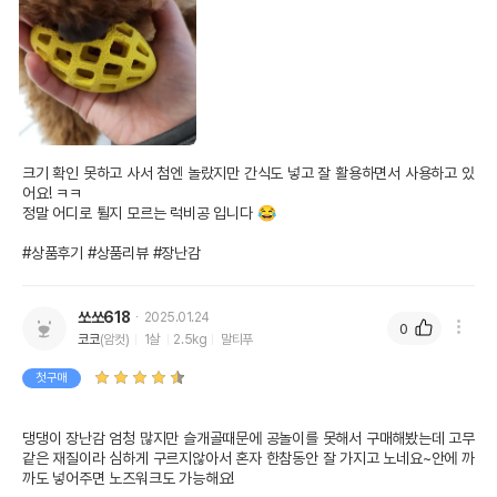
크기 확인 못하고 사서 첨엔 놀랐지만 간식도 넣고 잘 활용하면서 사용하고 있
어요! ㅋㅋ

정말 어디로 튈지 모르는 럭비공 입니다 😂

#상품후기 #상품리뷰 #장난감 
쏘쏘618
2025.01.24
0
코코
(암컷)
1살
2.5kg
말티푸
첫구매
상품 필수 정보
품명 및 모델명
도기맨 노즈워크 럭비공 S
댕댕이 장난감 엄청 많지만 슬개골때문에 공놀이를 못해서 구매해봤는데 고무
같은 재질이라 심하게 구르지않아서 혼자 한참동안 잘 가지고 노네요~안에 까
법에 의한 인증,허가 등을
까도 넣어주면 노즈워크도 가능해요!
상품상세설명 참조
받았음을 확인할수 있는