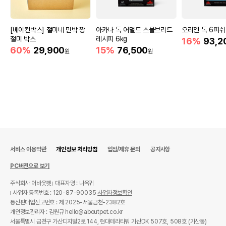
[베이컨박스] 절미네 민박 짱
아카나 독 어덜트 스몰브리드
오리젠 독 6피쉬 
절미 박스
레시피 6kg
16%
93,2
60%
29,900
15%
76,500
원
원
서비스 이용약관
개인정보 처리방침
입점/제휴 문의
공지사항
PC버전으로 보기
주식회사 어바웃펫
대표자명 : 나옥귀
사업자 등록번호 : 120-87-90035
사업자정보확인
통신판매업신고번호 : 제 2025-서울금천-2382호
개인정보관리자 : 김원규 hello@aboutpet.co.kr
서울특별시 금천구 가산디지털2로 144, 현대테라타워 가산DK 507호, 508호 (가산동)