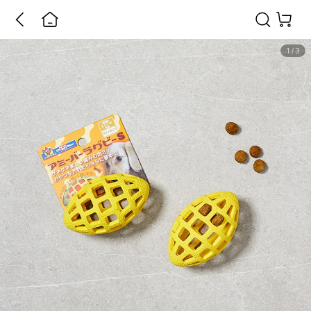
1
/
3