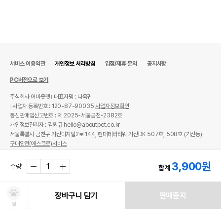
서비스 이용약관
개인정보 처리방침
입점/제휴 문의
공지사항
PC버전으로 보기
주식회사 어바웃펫
대표자명 : 나옥귀
사업자 등록번호 : 120-87-90035
사업자정보확인
통신판매업신고번호 : 제 2025-서울금천-2382호
개인정보관리자 : 김원규 hello@aboutpet.co.kr
서울특별시 금천구 가산디지털2로 144, 현대테라타워 가산DK 507호, 508호 (가산동)
구매안전(에스크로)서비스
© copyright (c) www.aboutpet.co.kr all rights reserved.
3,900
원
수량
합계
장바구니 담기
판매중지
찜