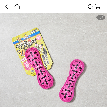
1
/
3