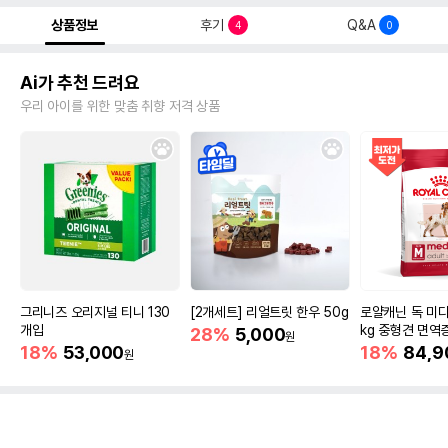
상품정보
후기
Q&A
4
0
Ai가 추천 드려요
우리 아이를 위한 맞춤 취향 저격 상품
그리니즈 오리지널 티니 130
[2개세트] 리얼트릿 한우 50g
로얄캐닌 독 미디
개입
kg 중형견 면역
28%
5,000
원
18%
53,000
18%
84,9
원