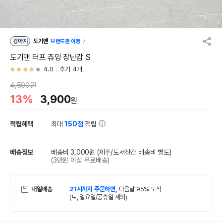
강아지
도기맨
브랜드관 이동
도기맨 터프 츄잉 장난감 S
4.0
후기 4개
4,500원
13%
3,900
원
적립혜택
최대
150점
적립
배송정보
배송비 3,000원
(제주/도서산간 배송비 별도)
(3만원 이상 무료배송)
내일배송
21시까지 주문하면,
다음날 95% 도착
(토, 일요일/공휴일 제외)