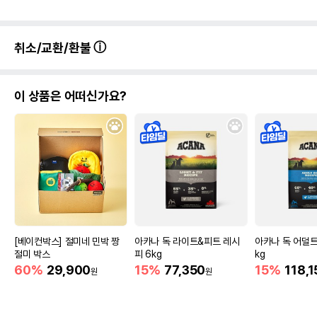
취소/교환/환불
이 상품은 어떠신가요?
[베이컨박스] 절미네 민박 짱
아카나 독 라이트&피트 레시
아카나 독 어덜트 
절미 박스
피 6kg
kg
60%
29,900
15%
77,350
15%
118,1
원
원