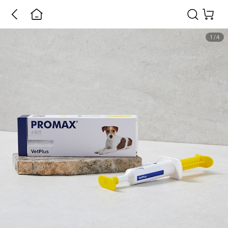
1
/
4