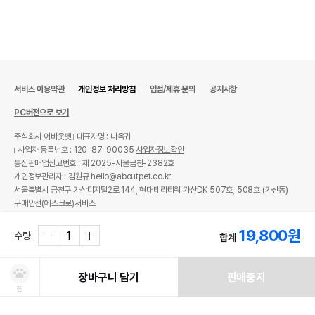
서비스 이용약관
개인정보 처리방침
입점/제휴 문의
공지사항
PC버전으로 보기
주식회사 어바웃펫
대표자명 : 나옥귀
사업자 등록번호 : 120-87-90035
사업자정보확인
통신판매업신고번호 : 제 2025-서울금천-2382호
개인정보관리자 : 김원규 hello@aboutpet.co.kr
서울특별시 금천구 가산디지털2로 144, 현대테라타워 가산DK 507호, 508호 (가산동)
구매안전(에스크로)서비스
© copyright (c) www.aboutpet.co.kr all rights reserved.
19,800
원
수량
합계
장바구니 담기
판매중지
찜