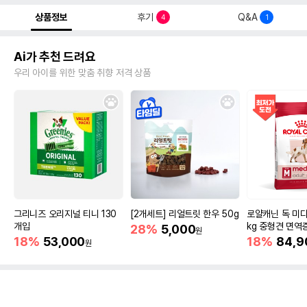
상품정보
후기
Q&A
4
1
Ai가 추천 드려요
우리 아이를 위한 맞춤 취향 저격 상품
그리니즈 오리지널 티니 130
[2개세트] 리얼트릿 한우 50g
로얄캐닌 독 미디
개입
kg 중형견 면역
28%
5,000
원
18%
53,000
18%
84,9
원