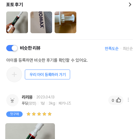
포토 후기
비슷한 리뷰
만족도순
최신순
아이를 등록하면 비슷한 후기를 확인할 수 있어요.
우리 아이 등록하러 가기
리리용
2023.04.13
0
푸딩
(암컷)
1살
3kg
페키니즈
첫구매