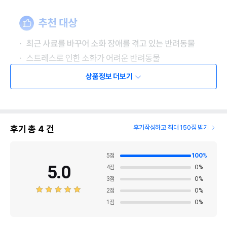
상품정보 더보기
후기 총
4
건
후기작성하고 최대 150점 받기
5
점
100
%
5.0
4
점
0
%
3
점
0
%
2
점
0
%
1
점
0
%