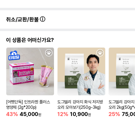
취소/교환/환불
이 상품은 어떠신가요?
[어펫단독] 인트라젠 플러스
도그델리 강아지 화식 저지방
도그델리 강아지
영양제 (2g*200p)
오리 모아보기(250g~3kg)
오리 2kg(50g*
43%
45,000
12%
10,900
25%
75,0
원
원