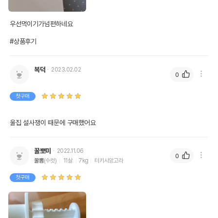
우선먹이기가넘편하네요

#상품후기
복덕
2023.02.02
0
첫구매
울집 설사쟁이 때문에 구매했어요
꿀뽀미
2022.11.06
0
꿀뽐
(수컷)
11살
7kg
터키시앙고라
첫구매