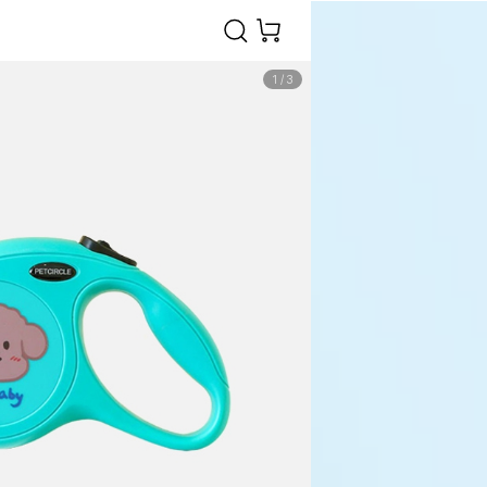
1
/
3