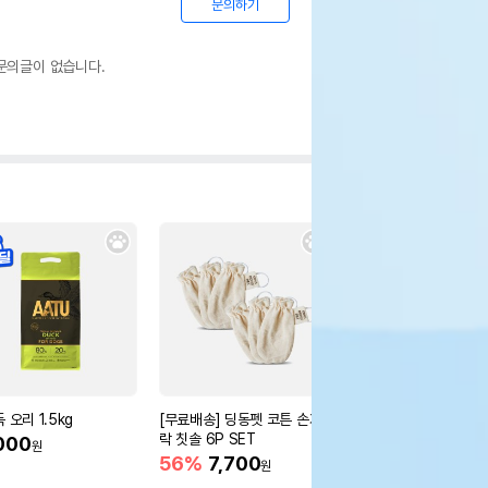
문의하기
문의글이 없습니다.
 오리 1.5kg
[무료배송] 딩동펫 코튼 손가
네츄럴코어 덴탈츄42 
락 칫솔 6P SET
000
25%
12,600
원
원
56%
7,700
원