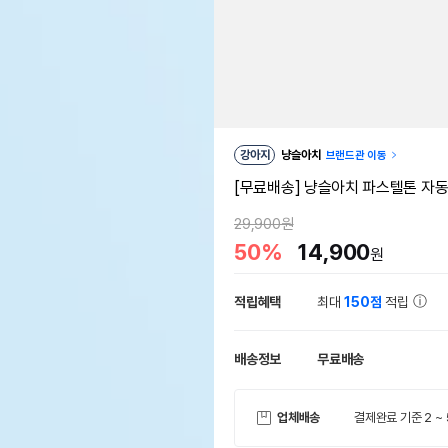
강아지
냥슬아치
브랜드관 이동
[무료배송] 냥슬아치 파스텔톤 자동
29,900원
50%
14,900
원
적립혜택
최대
150점
적립
배송정보
무료배송
업체배송
결제완료 기준 2 ~