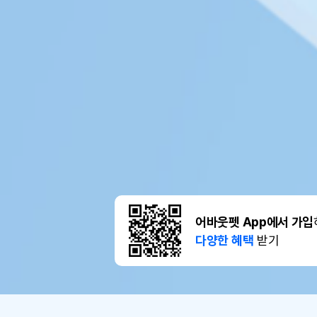
어바웃펫 App에서 가입
다양한 혜택
받기