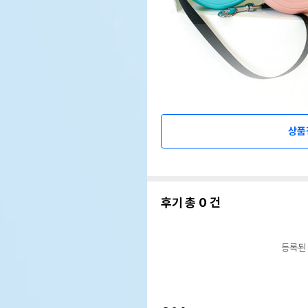
상품
후기 총
0
건
등록된