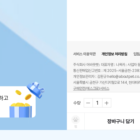
서비스 이용약관
개인정보 처리방침
입점
주식회사 어바웃펫
대표자명 : 나옥귀
사업자 등
통신판매업신고번호 : 제 2025-서울금천-238
개인정보관리자 : 김원규 hello@aboutpet.co.
서울특별시 금천구 가산디지털2로 144, 현대테라
구매안전(에스크로)서비스
© copyright (c) www.aboutpet.co.kr all r
하고
수량
장바구니 담기
찜