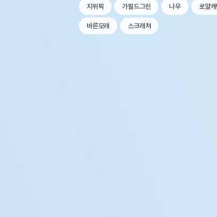
지위픽
가필드그린
나우
로얄캐
바른모래
스크래쳐