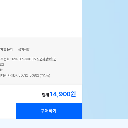
/제휴 문의
공지사항
록번호 : 120-87-90035
사업자정보확인
2호
kr
타워 가산DK 507호, 508호 (가산동)
ights reserved.
14,900
원
합계
구매하기