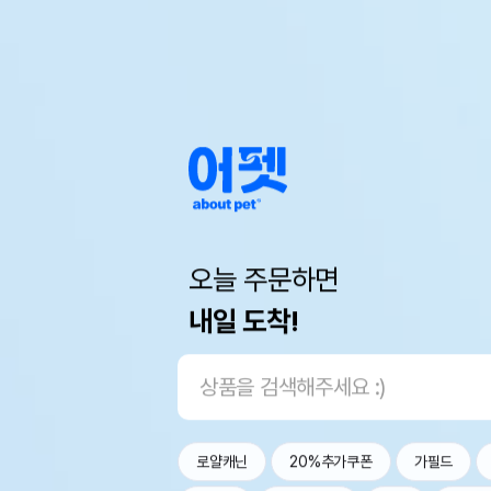
오늘 주문하면
내일 도착!
로얄캐닌
20%추가쿠폰
가필드