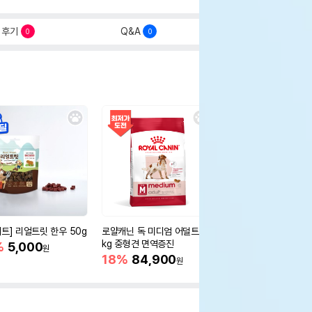
후기
Q&A
0
0
세트] 리얼트릿 한우 50g
로얄캐닌 독 미디엄 어덜트 10
오리젠 독 스몰브리드 4
kg 중형견 면역증진
%
5,000
15%
75,400
원
원
18%
84,900
원