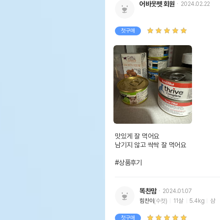
어바웃펫 회원
2024.02.22
첫구매
맛있게 잘 먹어요

남기지 않고 싹싹 잘 먹어요

#상품후기
똑찬맘
2024.01.07
힘찬이
(수컷)
11살
5.4kg
샴
첫구매