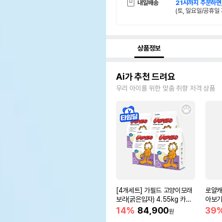
내일배송
21시까지 주문하면
(토, 일요일/공휴일 
상품정보
Ai가 추천 드려요
우리 아이를 위한 맞춤 취향 저격 상품
[4개세트] 가필드 고양이모래
로얄캐
보라(굵은입자) 4.55kg 카사
아보기(
바모래
14%
84,900
39
원