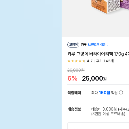
고양이
카루
브랜드관 이동
카루 고양이 버라이어티팩 170g 
4.7
후기 142개
26,800원
6%
25,000
원
적립혜택
최대
150점
적립
배송정보
배송비 3,000원
(제주/
(3만원 이상 무료배송)