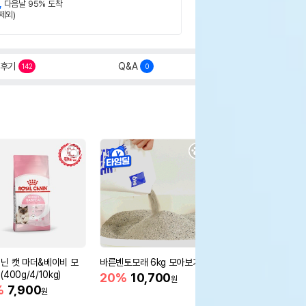
,
다음날 95% 도착
제외)
후기
Q&A
142
0
닌 캣 마더&베이비 모
바른벤토모래 6kg 모아보기
로얄캐닌 캣 인도어 4k
400g/4/10kg)
새 감소
20%
10,700
원
%
7,900
16%
55,000
원
원