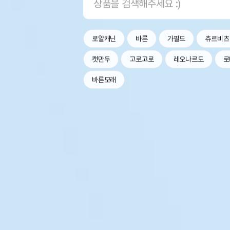
로얄캐닌
바른
가필드
츄르비츠
캣만두
고로고로
레오나르도
로
바른모래