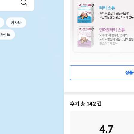
카사바
마샌드
상품
후기 총
142
건
4.7