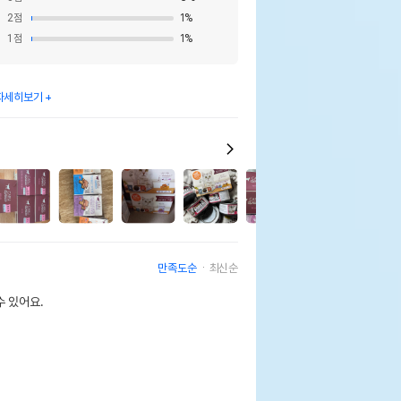
2
점
1
%
1
점
1
%
자세히보기
9
만족도순
최신순
 있어요.