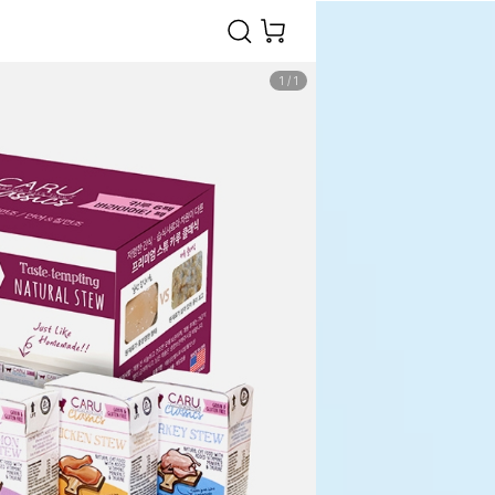
1
/
1