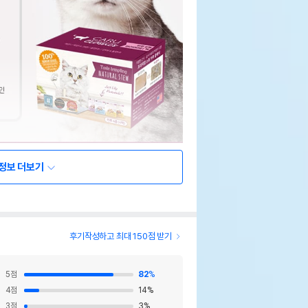
정보 더보기
후기작성하고 최대 150점 받기
5
점
82
%
4
점
14
%
3
점
3
%