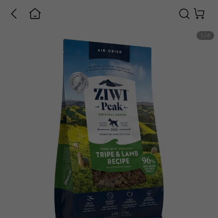
1
/
4