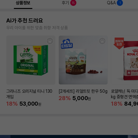
상품정보
후기
Q&A
15
1
Ai가 추천 드려요
우리 아이를 위한 맞춤 취향 저격 상품
그리니즈 오리지널 티니 130
[2개세트] 리얼트릿 한우 50g
로얄캐닌 독 미디
개입
kg 중형견 면역
28%
5,000
원
18%
53,000
18%
84,9
원