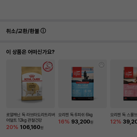
취소/교환/환불
이 상품은 어떠신가요?
로얄캐닌 독 라브라도리트리버
오리젠 독 6피쉬 6kg
오리젠 독 스몰브리
어덜트 12kg 관절건강
16%
93,200
12%
39,2
원
20%
106,160
원