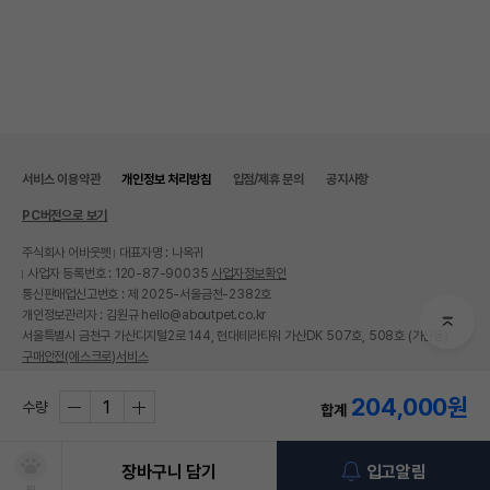
서비스 이용약관
개인정보 처리방침
입점/제휴 문의
공지사항
PC버전으로 보기
주식회사 어바웃펫
대표자명 : 나옥귀
사업자 등록번호 : 120-87-90035
사업자정보확인
통신판매업신고번호 : 제 2025-서울금천-2382호
개인정보관리자 : 김원규 hello@aboutpet.co.kr
서울특별시 금천구 가산디지털2로 144, 현대테라타워 가산DK 507호, 508호 (가산동)
구매안전(에스크로)서비스
© copyright (c) www.aboutpet.co.kr all rights reserved.
204,000
원
수량
합계
장바구니 담기
입고알림
찜