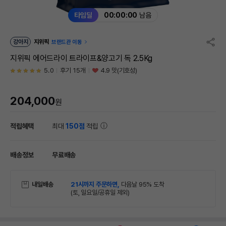
타임딜
00:00:00
남음
강아지
지위픽
브랜드관 이동
지위픽 에어드라이 트라이프&양고기 독 2.5Kg
5.0
후기 15개
4.9 맛(기호성)
204,000
원
적립혜택
최대
150점
적립
배송정보
무료배송
내일배송
21시까지 주문하면,
다음날 95% 도착
(토, 일요일/공휴일 제외)