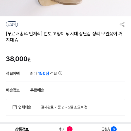
고양이
[무료배송/각인제작] 힌토 고양이 낚시대 장난감 정리 보관꽂이 거
치대 A
38,000
원
적립혜택
최대
150점
적립
배송정보
무료배송
업체배송
결제완료 기준 2 ~ 5일 소요 예정
상품정보
후기
Q&A
0
0