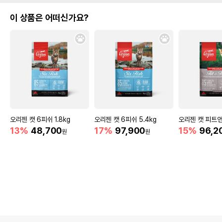
이 상품은 어떠신가요?
오리젠 캣 6피쉬 1.8kg
오리젠 캣 6피쉬 5.4kg
오리젠 캣 피트앤
13%
48,700
17%
97,900
15%
96,2
원
원