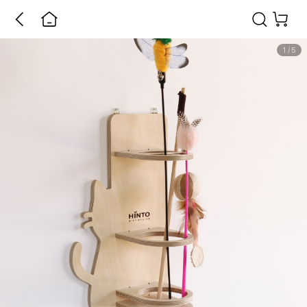
1
/
5