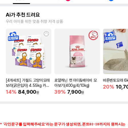
Ai가 추천 드려요
우리 아이를 위한 맞춤 취향 저격 상품
[4개세트] 가필드 고양이모래
로얄캐닌 캣 마더&베이비 모
바른벤토모래 6
보라(굵은입자) 4.55kg 카사
아보기(400g/4/10kg)
20%
10,7
바모래
14%
84,900
39%
7,900
원
원
* '각인문구를 입력해주세요’라는 문구가 생성되면
,
폰트
01~10
까지의 원하시는