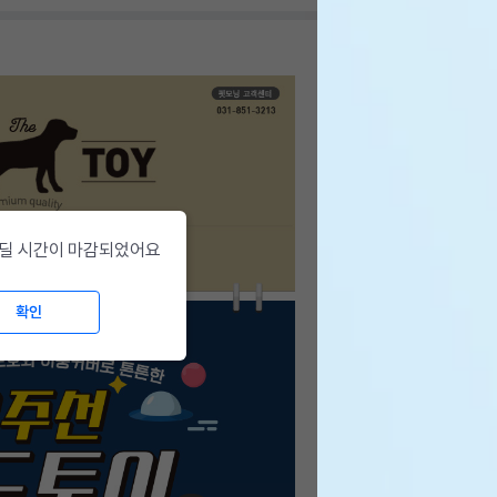
임딜 시간이 마감되었어요
확인