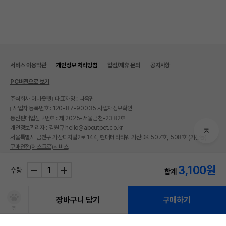
서비스 이용약관
개인정보 처리방침
입점/제휴 문의
공지사항
PC버전으로 보기
주식회사 어바웃펫
대표자명 : 나옥귀
사업자 등록번호 : 120-87-90035
사업자정보확인
통신판매업신고번호 : 제 2025-서울금천-2382호
개인정보관리자 : 김원규 hello@aboutpet.co.kr
서울특별시 금천구 가산디지털2로 144, 현대테라타워 가산DK 507호, 508호 (가산동)
구매안전(에스크로)서비스
© copyright (c) www.aboutpet.co.kr all rights reserved.
3,100
원
수량
합계
장바구니 담기
구매하기
찜