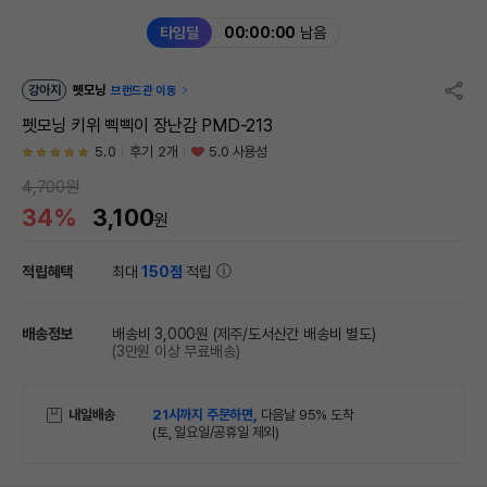
타임딜
00:00:00
남음
강아지
펫모닝
브랜드관 이동
펫모닝 키위 삑삑이 장난감 PMD-213
5.0
후기 2개
5.0 사용성
4,700원
34%
3,100
원
적립혜택
최대
150점
적립
배송정보
배송비 3,000원
(제주/도서산간 배송비 별도)
(3만원 이상 무료배송)
내일배송
21시까지 주문하면,
다음날 95% 도착
(토, 일요일/공휴일 제외)