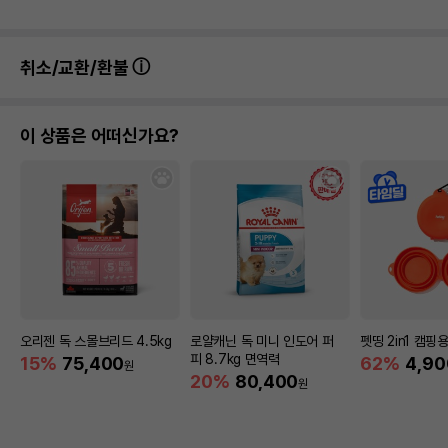
취소/교환/환불
이 상품은 어떠신가요?
오리젠 독 스몰브리드 4.5kg
로얄캐닌 독 미니 인도어 퍼
펫띵 2in1 캠핑
피 8.7kg 면역력
15%
75,400
62%
4,90
원
20%
80,400
원