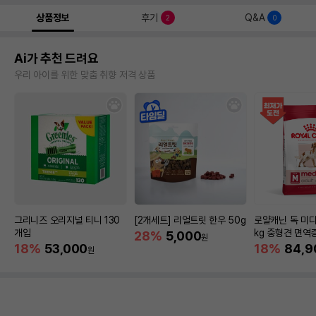
상품정보
후기
Q&A
2
0
Ai가 추천 드려요
우리 아이를 위한 맞춤 취향 저격 상품
그리니즈 오리지널 티니 130
[2개세트] 리얼트릿 한우 50g
로얄캐닌 독 미디
개입
kg 중형견 면역
28%
5,000
원
18%
53,000
18%
84,9
원