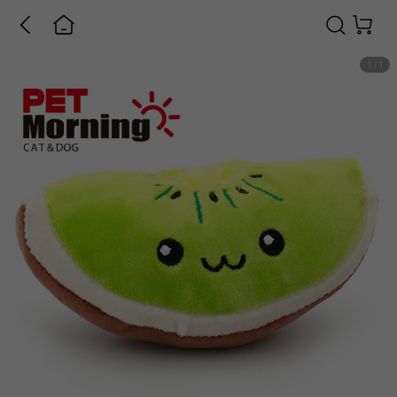
1
/
1