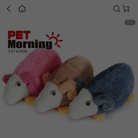
1
/
2