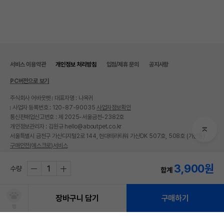
서비스 이용약관
개인정보 처리방침
입점/제휴 문의
공지사항
PC버전으로 보기
주식회사 어바웃펫
대표자명 : 나옥귀
사업자 등록번호 : 120-87-90035
사업자정보확인
통신판매업신고번호 : 제 2025-서울금천-2382호
개인정보관리자 : 김원규 hello@aboutpet.co.kr
서울특별시 금천구 가산디지털2로 144, 현대테라타워 가산DK 507호, 508호 (가산동)
구매안전(에스크로)서비스
© copyright (c) www.aboutpet.co.kr all rights reserved.
3,900
원
수량
합계
장바구니 담기
구매하기
찜