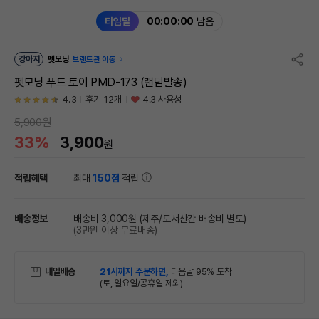
타임딜
00:00:00
남음
강아지
펫모닝
브랜드관 이동
펫모닝 푸드 토이 PMD-173 (랜덤발송)
4.3
후기 12개
4.3 사용성
5,900원
33%
3,900
원
적립혜택
최대
150점
적립
배송정보
배송비 3,000원
(제주/도서산간 배송비 별도)
(3만원 이상 무료배송)
내일배송
21시까지 주문하면,
다음날 95% 도착
(토, 일요일/공휴일 제외)