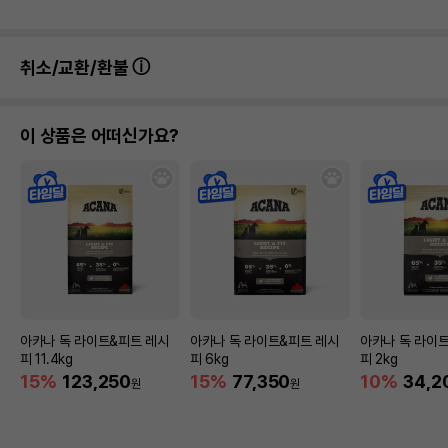
취소/교환/환불
이 상품은 어떠신가요?
아카나 독 라이트&피트 레시
아카나 독 라이트&피트 레시
아카나 독 라이
피 11.4kg
피 6kg
피 2kg
15%
123,250
15%
77,350
10%
34,2
원
원