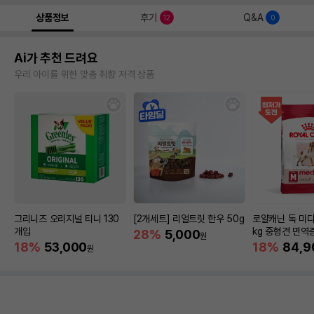
상품정보
후기
Q&A
12
0
Ai가 추천 드려요
우리 아이를 위한 맞춤 취향 저격 상품
그리니즈 오리지널 티니 130
[2개세트] 리얼트릿 한우 50g
로얄캐닌 독 미디
개입
kg 중형견 면역
28%
5,000
원
18%
53,000
18%
84,9
원