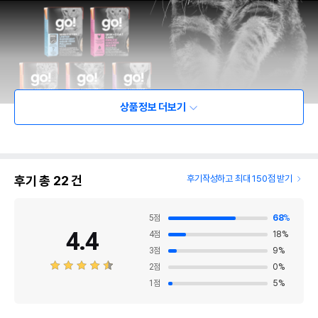
상품정보 더보기
후기 총
22
건
후기작성하고 최대 150점 받기
5
점
68
%
4.4
4
점
18
%
3
점
9
%
2
점
0
%
1
점
5
%