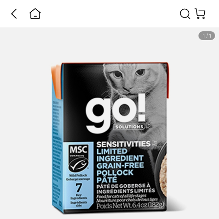
1
/
1