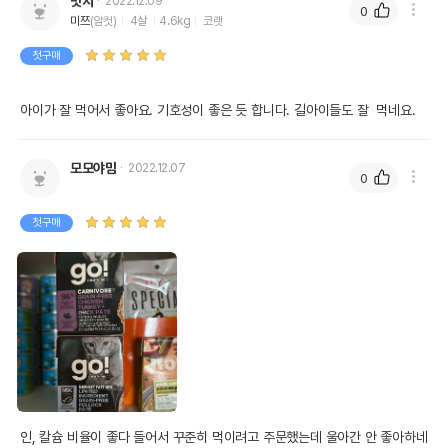
밋지
2022.12.09
0
미쯔
(암컷)
4살
4.6kg
코랫
제조자,수입품의 경우
펫큐리언
수입자를 함께 표기
첫구매
AS책임자와 전화번호
어바웃펫 // 1644-9601
또는 소비자상담 관련
아이가 잘 먹어서 좋아요. 기호성이 좋은 듯 합니다. 길아이들도 잘  먹네요.
전화번호
유통기한이 최소 2026.12.05이거나 그
모모야맘
2022.12.07
이후인 상품이 출고됩니다.
0
유통기한
단, 상품명에 유통기한 명시된 경우, 해당
유통기한을 따릅니다.
첫구매
인, 칼슘 비율이 좋다 들어서 꾸준히 먹이려고 주문했는데 울아간 안 좋아하네