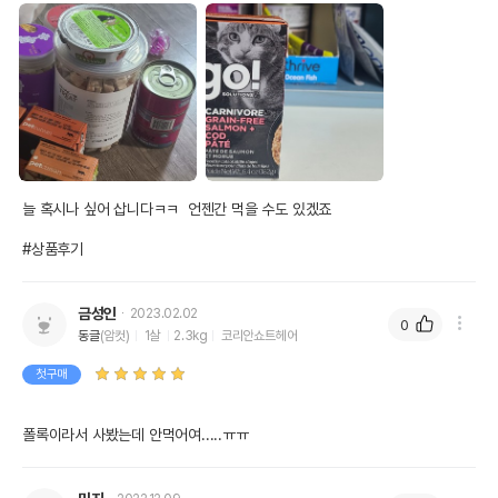
늘 혹시나 싶어 삽니다ㅋㅋ  언젠간 먹을 수도 있겠죠

#상품후기
상품 필수 정보
금성인
2023.02.02
0
동글
(암컷)
1살
2.3kg
코리안쇼트헤어
고! 솔루션 테트라 LID 폴록 파테 고양이
품명 및 모델명
182g
첫구매
법에 의한 인증,허가 등을
상품상세설명 참조
받았음을 확인할수 있는
폴록이라서 사봤는데 안먹어여.....ㅠㅠ
경우 그에 대한 사항
제조국 또는 원산지
캐나다