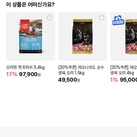
이 상품은 어떠신가요?
오리젠 캣 6피쉬 5.4kg
[20%쿠폰] 레오나르도 순수
[20%쿠폰] 레
생육 오리 1.5kg
생육 오리 4kg
17%
97,900
원
49,500
1%
95,00
원