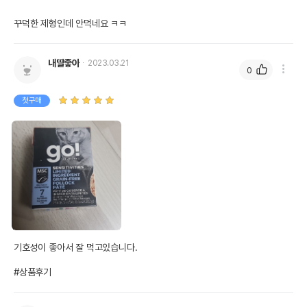
꾸덕한 제형인데 안먹네요 ㅋㅋ
내딸좋아
2023.03.21
0
첫구매
기호성이 좋아서 잘 먹고있습니다.

#상품후기