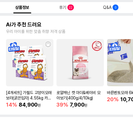
상품정보
후기
Q&A
22
0
Ai가 추천 드려요
우리 아이를 위한 맞춤 취향 저격 상품
[4개세트] 가필드 고양이모래
로얄캐닌 캣 마더&베이비 모
바른벤토모래 6
보라(굵은입자) 4.55kg 카사
아보기(400g/4/10kg)
20%
10,7
바모래
14%
84,900
39%
7,900
원
원