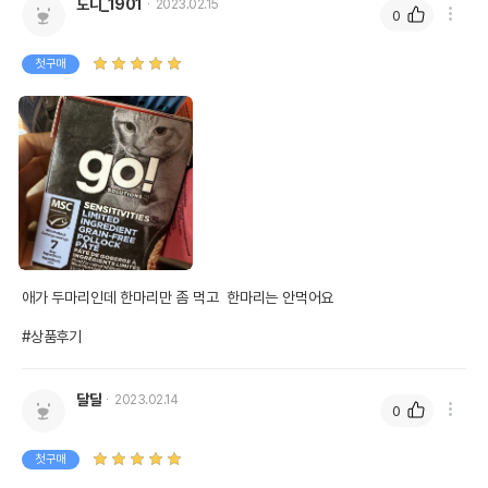
도니_1901
2023.02.15
0
첫구매
애가 두마리인데 한마리만 좀 먹고  한마리는 안먹어요

#상품후기
달달
2023.02.14
0
첫구매