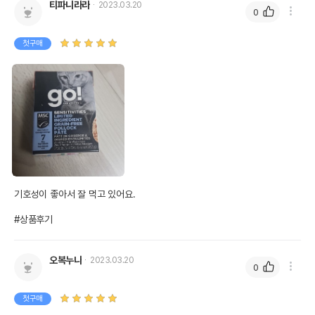
티파니라라
2023.03.20
0
첫구매
기호성이 좋아서 잘 먹고 있어요.

#상품후기
오복누나
2023.03.20
0
첫구매