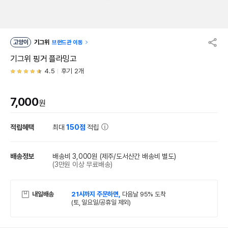
고양이
기그위
브랜드관 이동
기그위 핑거 플라밍고
4.5
후기 2개
7,000
원
적립혜택
최대
150점
적립
배송정보
배송비 3,000원
(제주/도서산간 배송비 별도)
(3만원 이상 무료배송)
내일배송
21시까지 주문하면,
다음날 95% 도착
(토, 일요일/공휴일 제외)