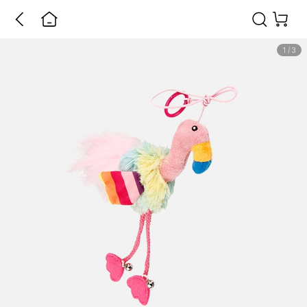
1
/
3