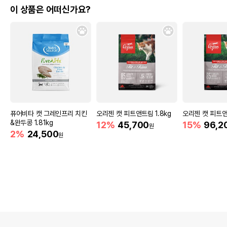
이 상품은 어떠신가요?
퓨어비타 캣 그레인프리 치킨
오리젠 캣 피트앤트림 1.8kg
오리젠 캣 피트앤
&완두콩 1.81kg
12%
45,700
15%
96,2
원
2%
24,500
원