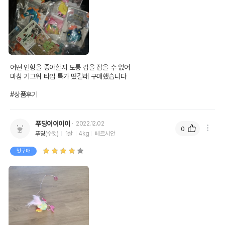
어떤 인형을 좋아할지 도통 감을 잡을 수 없어 

마침 기그위 타임 특가 떴길래 구매했습니다

#상품후기
푸딩이이이이
2022.12.02
0
푸딩
(수컷)
1살
4kg
페르시안
첫구매