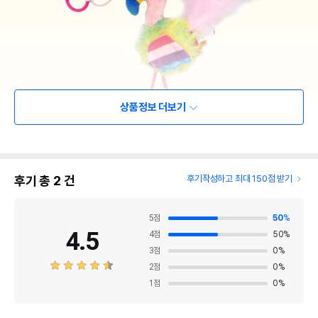
상품정보 더보기
후기 총
2
건
후기작성하고 최대 150점 받기
5
점
50
%
4.5
4
점
50
%
3
점
0
%
2
점
0
%
1
점
0
%