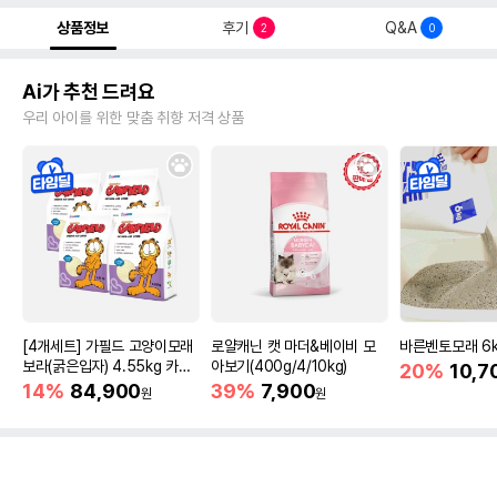
상품정보
후기
Q&A
2
0
Ai가 추천 드려요
우리 아이를 위한 맞춤 취향 저격 상품
[4개세트] 가필드 고양이모래
로얄캐닌 캣 마더&베이비 모
바른벤토모래 6
보라(굵은입자) 4.55kg 카사
아보기(400g/4/10kg)
20%
10,7
바모래
14%
84,900
39%
7,900
원
원