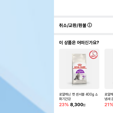
취소/교환/환불
이 상품은 어떠신가요?
로얄캐닌 캣 센서블 400g 소
로얄캐닌
화기건강
냄새 
23%
8,300
21
원