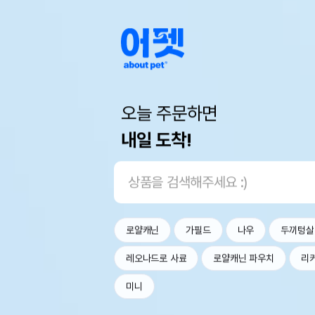
오늘 주문하면
내일 도착!
로얄캐닌
가필드
나우
두끼텅살
레오나드로 사료
로얄캐닌 파우치
리
미니