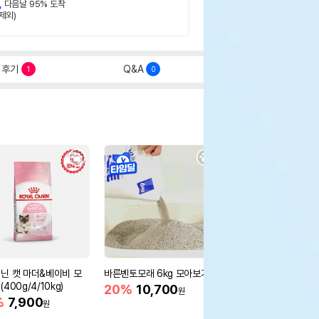
,
다음날 95% 도착
제외)
후기
Q&A
1
0
닌 캣 마더&베이비 모
바른벤토모래 6kg 모아보기
로얄캐닌 캣 인도어 4k
400g/4/10kg)
새 감소
20%
10,700
원
%
7,900
16%
55,000
원
원