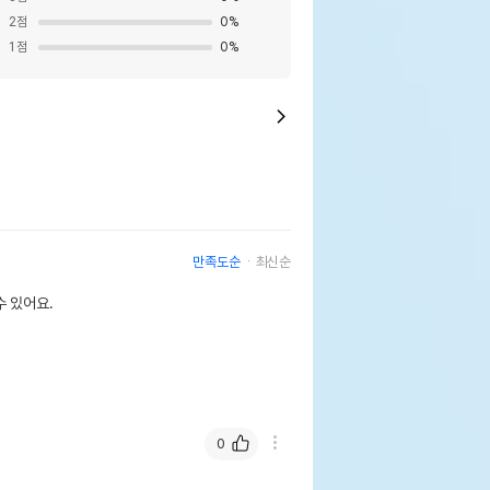
2
점
0
%
1
점
0
%
만족도순
최신순
 있어요.
0