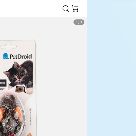
1
/
3