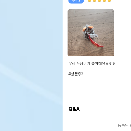
첫구매
우리 푸딩이가 좋아해요ㅎㅎㅎ

#상품후기
Q&A
등록된 