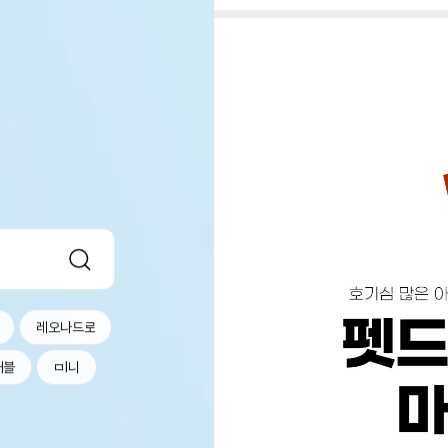
레오나드로
커블
ㅁl니