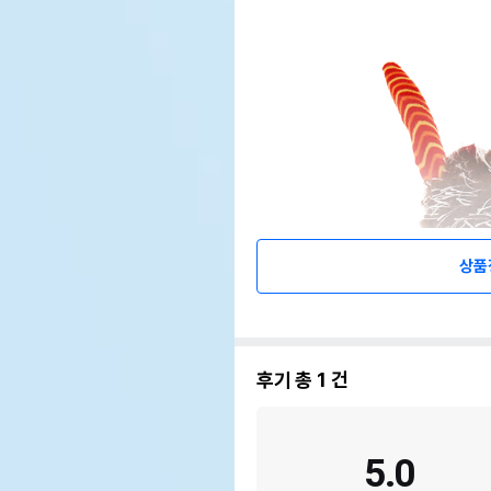
상품
후기 총
1
건
5.0