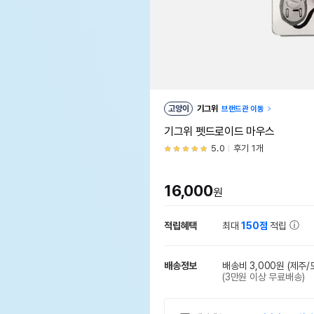
고양이
기그위
브랜드관 이동
기그위 펫드로이드 마우스
5.0
후기 1개
16,000
원
적립혜택
최대
150점
적립
배송정보
배송비 3,000원
(제주/
(3만원 이상 무료배송)