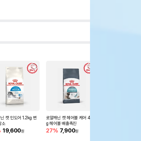
 캣 인도어 1.2kg 변
로얄캐닌 캣 헤어볼 케어 400
이나바 캣 츄르비(닭가
감소
g 헤어볼 배출촉진
운가다랑어) 10g 4개입
C-273)
%
19,600
27%
7,900
43%
2,250
원
원
원