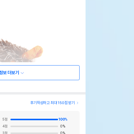
정보 더보기
후기작성하고 최대 150점 받기
5
점
100
%
4
점
0
%
3
점
0
%