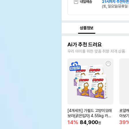
내일배송
21시까지 주문하면
(토, 일요일/공휴일 
상품정보
Ai가 추천 드려요
우리 아이를 위한 맞춤 취향 저격 상품
[4개세트] 가필드 고양이모래
로얄캐
보라(굵은입자) 4.55kg 카사
아보기(
바모래
14%
84,900
39
원