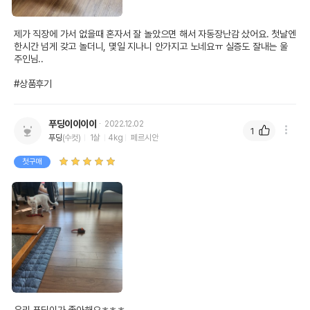
제가 직장에 가서 없을때 혼자서 잘 놀았으면 해서 자동장난감 샀어요. 첫날엔 
한시간 넘게 갖고 놀더니, 몇일 지나니 안가지고 노네요ㅠ 실증도 잘내는 울 
주인님..

#상품후기
푸딩이이이이
2022.12.02
1
푸딩
(수컷)
1살
4kg
페르시안
첫구매