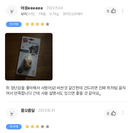
야옹eeeeee
2022.11.04
0
보리
(수컷)
1개월
0.7kg
코리안쇼트헤어
첫구매
쥐 장난감을 좋아해서 사줬어요! 비싼것 같긴한데 건드리면 진짜 쥐처럼 움직
여서 만족합니다 근데 사용 설명서도 있으면 좋을 것 같아요,,
물오름달
2023.10.31
0
첫구매