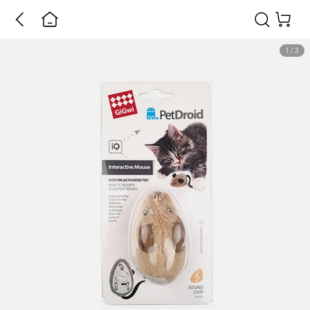
1
/
3