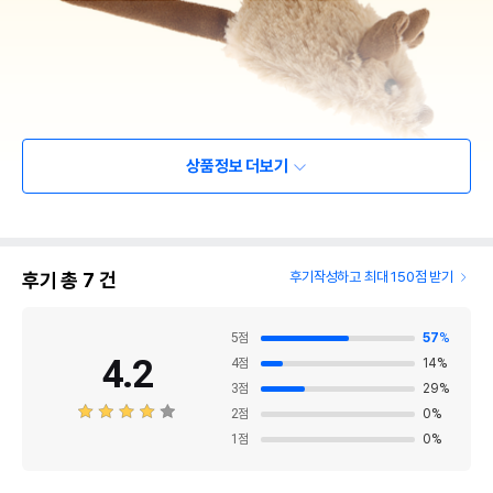
상품정보 더보기
후기 총
7
건
후기작성하고 최대 150점 받기
5
점
57
%
4.2
4
점
14
%
3
점
29
%
2
점
0
%
1
점
0
%