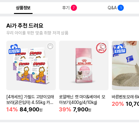
상품정보
후기
Q&A
7
1
Ai가 추천 드려요
우리 아이를 위한 맞춤 취향 저격 상품
[4개세트] 가필드 고양이모래
로얄캐닌 캣 마더&베이비 모
바른벤토모래 6
보라(굵은입자) 4.55kg 카사
아보기(400g/4/10kg)
20%
10,7
바모래
14%
84,900
39%
7,900
원
원