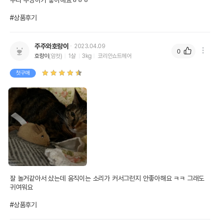
우리 푸딩이가 좋아해요ㅎㅎㅎ

#상품후기
주주와호랑이
2023.04.09
0
호랑이
(암컷)
1살
3kg
코리안쇼트헤어
첫구매
잘 놀거같아서 샀는데 움직이는 소리가 커서그런지 안좋아해요 ㅋㅋ 그래도 
귀여워요

#상품후기