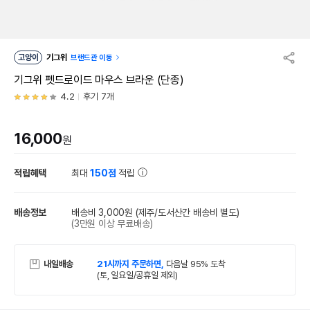
고양이
기그위
브랜드관 이동
기그위 펫드로이드 마우스 브라운 (단종)
4.2
후기 7개
16,000
원
적립혜택
최대
150점
적립
배송정보
배송비 3,000원
(제주/도서산간 배송비 별도)
(3만원 이상 무료배송)
내일배송
21시까지 주문하면,
다음날 95% 도착
(토, 일요일/공휴일 제외)