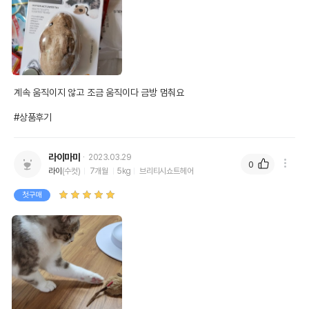
계속 움직이지 않고 조금 움직이다 금방 멈춰요

#상품후기
라이마미
2023.03.29
0
라이
(수컷)
7개월
5kg
브리티시쇼트헤어
첫구매