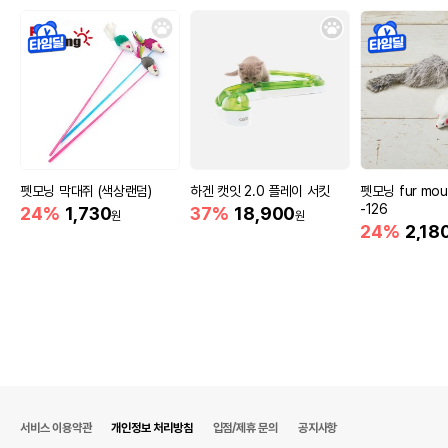
펫모닝 막대쥐 (색상랜덤)
하겐 캣잇 2.0 플레이 서킷
펫모닝 fur mou
-126
24%
1,730
37%
18,900
원
원
24%
2,18
서비스 이용약관
개인정보 처리방침
입점/제휴 문의
공지사항