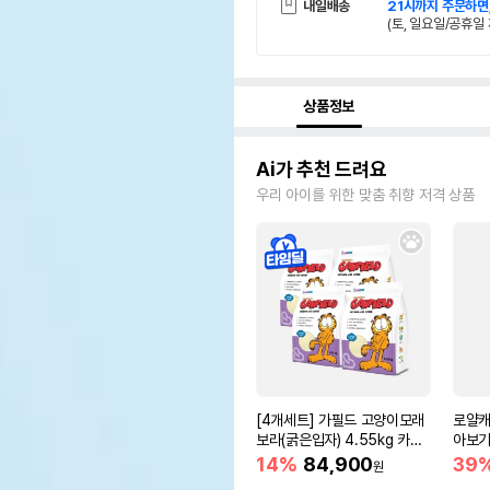
내일배송
21시까지 주문하면
(토, 일요일/공휴일 
상품정보
Ai가 추천 드려요
우리 아이를 위한 맞춤 취향 저격 상품
[4개세트] 가필드 고양이모래
로얄캐
보라(굵은입자) 4.55kg 카사
아보기(
바모래
14%
84,900
39
원