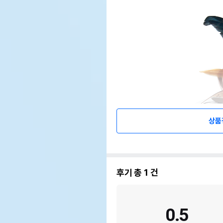
상품
후기 총
1
건
0.5