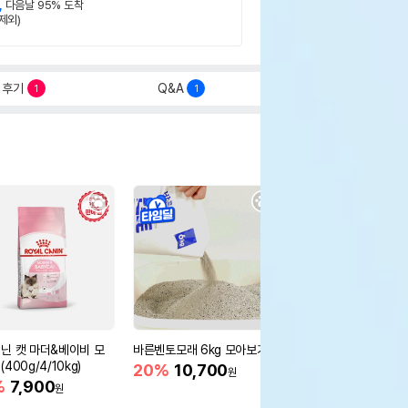
,
다음날 95% 도착
제외)
후기
Q&A
1
1
닌 캣 마더&베이비 모
바른벤토모래 6kg 모아보기
로얄캐닌 캣 인도어 4k
400g/4/10kg)
새 감소
20%
10,700
원
%
7,900
16%
55,000
원
원