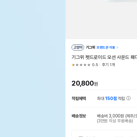
고양이
기그위
브랜드관 이동
기그위 펫드로이드 모션 사운드 패
0.5
후기 1개
20,800
원
적립혜택
최대
150점
적립
배송정보
배송비 3,000원
(제주/
(3만원 이상 무료배송)