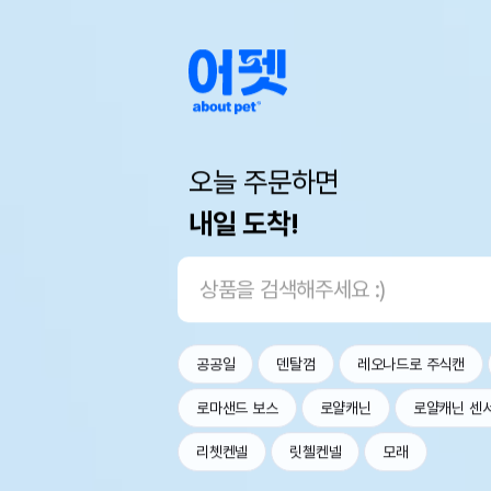
오늘 주문하면
내일 도착!
공공일
덴탈껌
레오나드로 주식캔
로마샌드 보스
로얄캐닌
로얄캐닌 센
리쳇켄넬
릿첼켄넬
모래