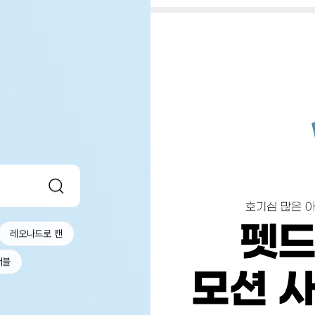
레오나드로 캔
서블