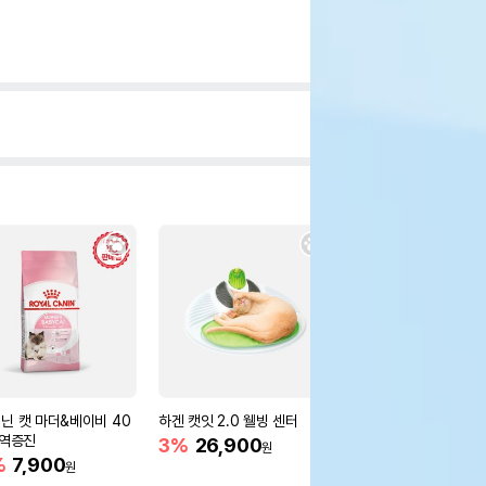
닌 캣 마더&베이비 40
하겐 캣잇 2.0 웰빙 센터
[무료배송] 묘견인생 자
면역증진
장난감 크레이지 마우
3%
26,900
원
%
7,900
18,900
원
원