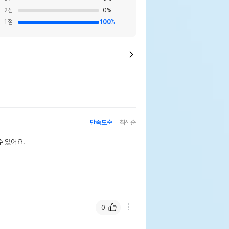
2
점
0
%
1
점
100
%
만족도순
최신순
 있어요.
0