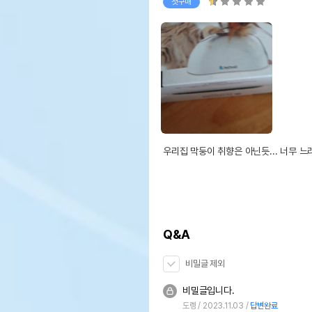
첫구매
우리집 막둥이 취향은 아닌듯... 너무 느
Q&A
비밀글 제외
비밀글입니다.
도렝
2023.11.03
답변완료