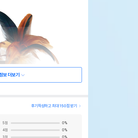
정보 더보기
후기작성하고 최대 150점 받기
5
점
0
%
4
점
0
%
3
점
0
%