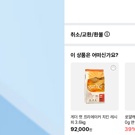
취소/교환/환불
이 상품은 어떠신가요?
게더 캣 프리에이커 치킨 레시
로얄캐
피 3.6kg
0g 
92,000
39
원