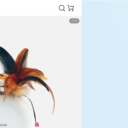
1
/
3