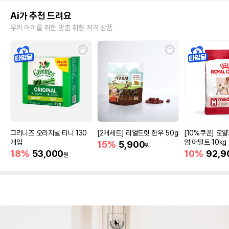
Ai가 추천 드려요
우리 아이를 위한 맞춤 취향 저격 상품
그리니즈 오리지널 티니 130
[2개세트] 리얼트릿 한우 50g
[10%쿠폰] 로
개입
엄 어덜트 10kg
15%
5,900
원
증진
18%
53,000
10%
92,9
원