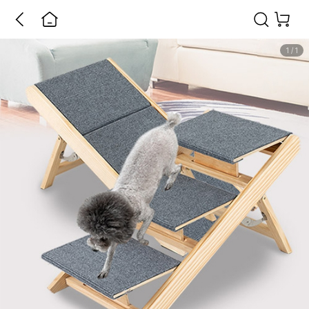
1
/
1