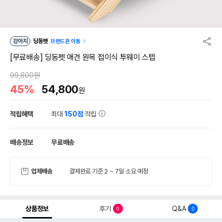
강아지
딩동펫
브랜드관 이동
[무료배송] 딩동펫 애견 원목 접이식 투웨이 스텝
99,800원
45%
54,800
원
적립혜택
최대
150점
적립
배송정보
무료배송
업체배송
결제완료 기준 2 ~ 7일 소요 예정
상품정보
후기
Q&A
0
0