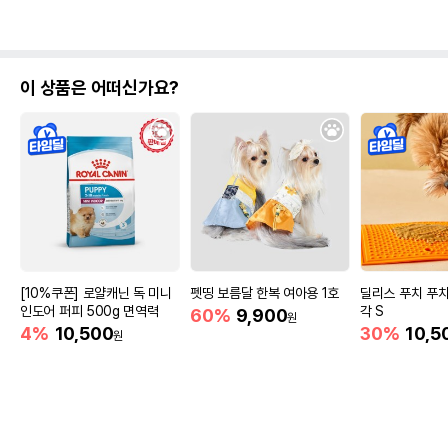
이 상품은 어떠신가요?
[10%쿠폰] 로얄캐닌 독 미니
펫띵 보름달 한복 여아용 1호
딜리스 푸치 푸
인도어 퍼피 500g 면역력
각 S
60%
9,900
원
4%
10,500
30%
10,5
원