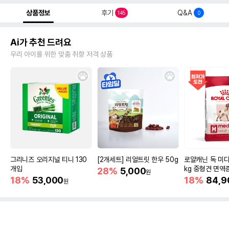
상품정보
후기
Q&A
145
0
Ai가 추천 드려요
우리 아이를 위한 맞춤 취향 저격 상품
그리니즈 오리지널 티니 130
[2개세트] 리얼트릿 한우 50g
로얄캐닌 독 미디
개입
kg 중형견 면역
28%
5,000
원
18%
53,000
18%
84,9
원