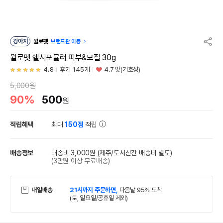
강아지
윌로펫
브랜드관 이동
윌로펫 헬시포뮬러 피부&모질 30g
4.8
후기 145개
4.7 맛(기호성)
5,000원
90%
500
원
적립혜택
최대
150점
적립
배송정보
배송비 3,000원
(제주/도서산간 배송비 별도)
(3만원 이상 무료배송)
내일배송
21시까지 주문하면,
다음날 95% 도착
(토, 일요일/공휴일 제외)