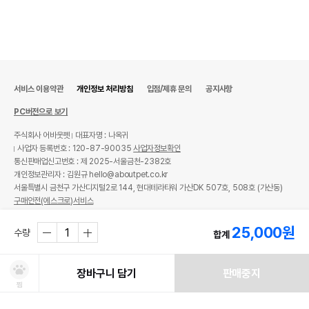
서비스 이용약관
개인정보 처리방침
입점/제휴 문의
공지사항
PC버전으로 보기
주식회사 어바웃펫
대표자명 : 나옥귀
사업자 등록번호 : 120-87-90035
사업자정보확인
통신판매업신고번호 : 제 2025-서울금천-2382호
개인정보관리자 : 김원규 hello@aboutpet.co.kr
서울특별시 금천구 가산디지털2로 144, 현대테라타워 가산DK 507호, 508호 (가산동)
구매안전(에스크로)서비스
© copyright (c) www.aboutpet.co.kr all rights reserved.
25,000
원
수량
합계
장바구니 담기
판매중지
찜