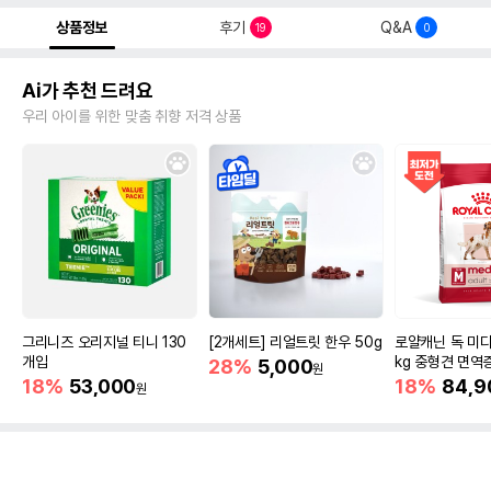
상품정보
후기
Q&A
19
0
Ai가 추천 드려요
우리 아이를 위한 맞춤 취향 저격 상품
그리니즈 오리지널 티니 130
[2개세트] 리얼트릿 한우 50g
로얄캐닌 독 미디
개입
kg 중형견 면역
28%
5,000
원
18%
53,000
18%
84,9
원