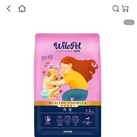
1
/
2