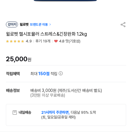
강아지
윌로펫
브랜드관 이동
윌로펫 헬시포뮬러 스트레스&긴장완화 1.2kg
4.9
후기 19개
4.8 맛(기호성)
25,000
원
적립혜택
최대
150점
적립
배송정보
배송비 3,000원
(제주/도서산간 배송비 별도)
(3만원 이상 무료배송)
내일배송
21시까지 주문하면,
다음날 95% 도착
(토, 일요일/공휴일 제외)