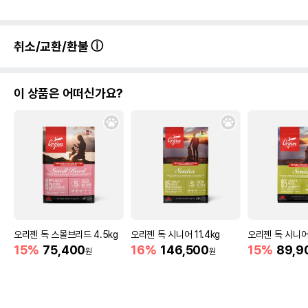
취소/교환/환불
이 상품은 어떠신가요?
오리젠 독 스몰브리드 4.5kg
오리젠 독 시니어 11.4kg
오리젠 독 시니어
15%
75,400
16%
146,500
15%
89,9
원
원