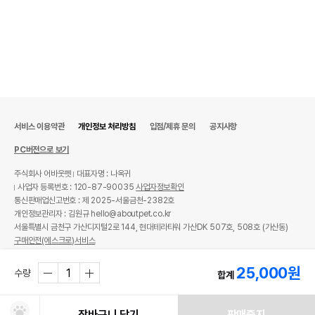
서비스 이용약관
개인정보 처리방침
입점/제휴 문의
공지사항
PC버전으로 보기
주식회사 어바웃펫
대표자명 : 나옥귀
사업자 등록번호 : 120-87-90035
사업자정보확인
통신판매업신고번호 : 제 2025-서울금천-2382호
개인정보관리자 : 김원규 hello@aboutpet.co.kr
서울특별시 금천구 가산디지털2로 144, 현대테라타워 가산DK 507호, 508호 (가산동)
구매안전(에스크로)서비스
© copyright (c) www.aboutpet.co.kr all rights reserved.
25,000
원
수량
합계
장바구니 담기
판매중지