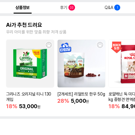
상품정보
후기
Q&A
33
1
Ai가 추천 드려요
우리 아이를 위한 맞춤 취향 저격 상품
그리니즈 오리지널 티니 130
[2개세트] 리얼트릿 한우 50g
로얄캐닌 독 미디
개입
kg 중형견 면역
28%
5,000
원
18%
53,000
18%
84,9
원