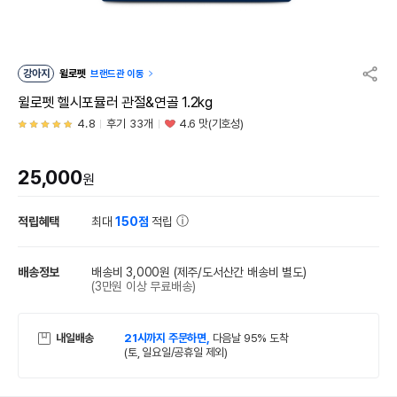
강아지
윌로펫
브랜드관 이동
윌로펫 헬시포뮬러 관절&연골 1.2kg
4.8
후기 33개
4.6 맛(기호성)
25,000
원
적립혜택
최대
150점
적립
배송정보
배송비 3,000원
(제주/도서산간 배송비 별도)
(3만원 이상 무료배송)
내일배송
21시까지 주문하면,
다음날 95% 도착
(토, 일요일/공휴일 제외)