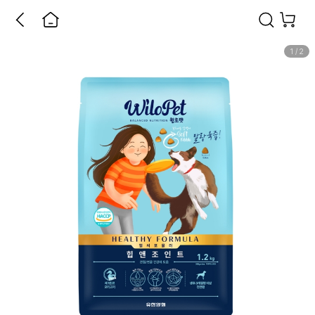
1
/
2