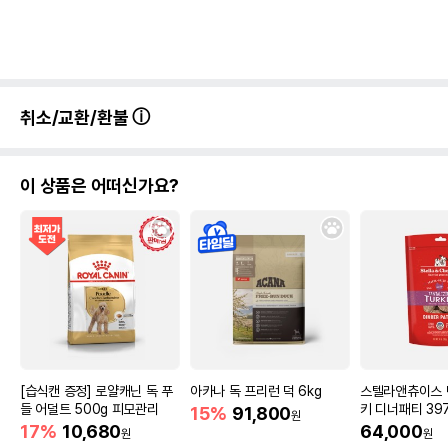
취소/교환/환불
이 상품은 어떠신가요?
[습식캔 증정] 로얄캐닌 독 푸
아카나 독 프리런 덕 6kg
스텔라앤츄이스 
들 어덜트 500g 피모관리
키 디너패티 39
15%
91,800
원
17%
10,680
64,000
원
원