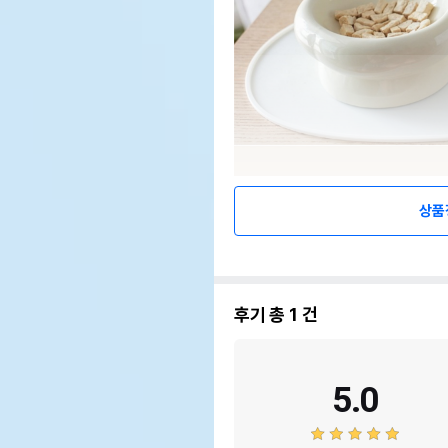
상품
후기 총
1
건
5.0