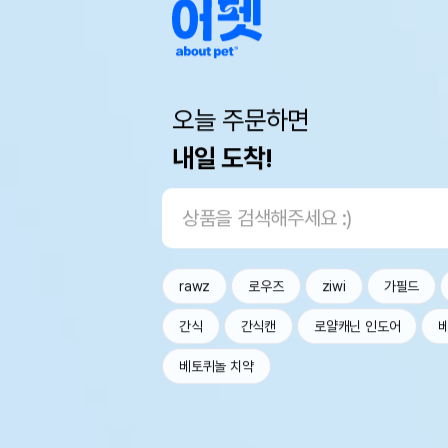
오늘 주문하면
내일 도착!
rawz
로우즈
ziwi
가필드
간식
간식캔
로얄캐닌 인도어
베토퀴놀 치약