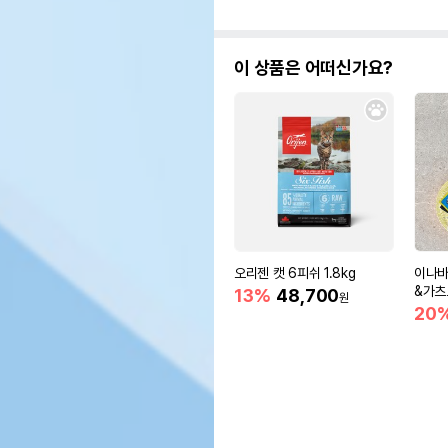
이 상품은 어떠신가요?
오리젠 캣 6피쉬 1.8kg
이나바
&가츠오
13%
48,700
원
20