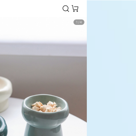
1
/
4