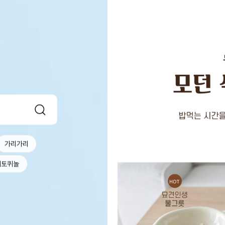
가리가리
베토퀴놀