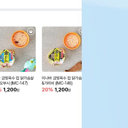
 금빛육수 컵 닭가슴살
이나바 금빛육수 컵 닭가슴살
이나바 챠오 금빛육수컵
부시 (IMC-147)
&가리비 (IMC-146)
랑어 70g (IMC-132)
%
1,200
20%
1,200
23%
1,150
원
원
원