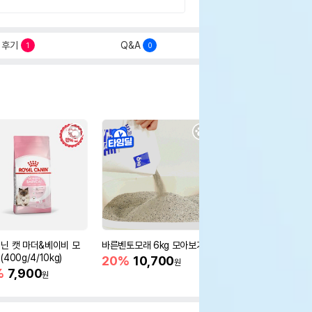
후기
Q&A
1
0
닌 캣 마더&베이비 모
바른벤토모래 6kg 모아보기
로얄캐닌 캣 인도어 4k
400g/4/10kg)
새 감소
20%
10,700
원
%
7,900
16%
55,000
원
원