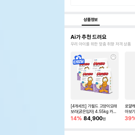
상품정보
Ai가 추천 드려요
우리 아이를 위한 맞춤 취향 저격 상품
[4개세트] 가필드 고양이모래
로얄캐
보라(굵은입자) 4.55kg 카사
아보기(
바모래
14%
84,900
39
원