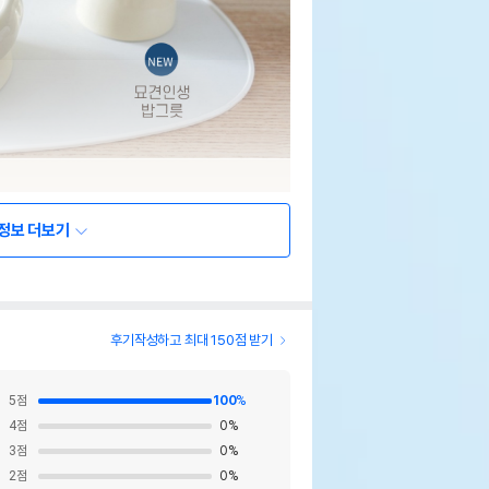
정보 더보기
후기작성하고 최대 150점 받기
5
점
100
%
4
점
0
%
3
점
0
%
2
점
0
%