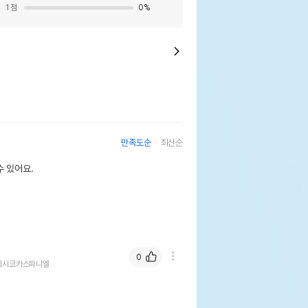
1
점
0
%
만족도순
최신순
 있어요.
0
리시코카스파니엘