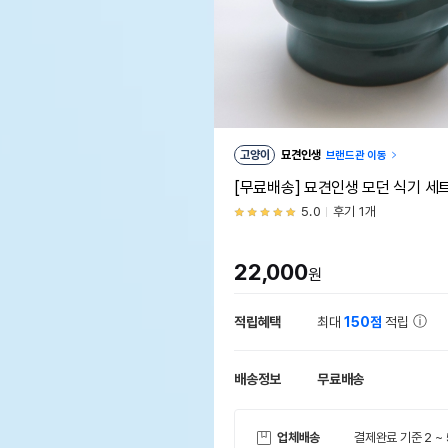
고양이
묘견인생
브랜드관 이동
[무료배송] 묘견인생 모던 식기 세트
5.0
후기 1개
22,000
원
적립혜택
최대
150점
적립
배송정보
무료배송
업체배송
결제완료 기준 2 ~