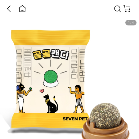
1
/
4