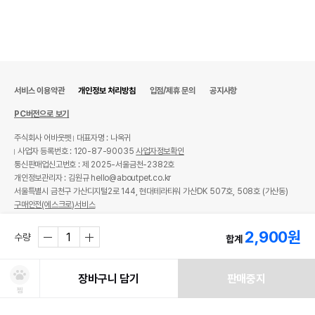
서비스 이용약관
개인정보 처리방침
입점/제휴 문의
공지사항
PC버전으로 보기
주식회사 어바웃펫
대표자명 : 나옥귀
사업자 등록번호 : 120-87-90035
사업자정보확인
통신판매업신고번호 : 제 2025-서울금천-2382호
개인정보관리자 : 김원규 hello@aboutpet.co.kr
서울특별시 금천구 가산디지털2로 144, 현대테라타워 가산DK 507호, 508호 (가산동)
구매안전(에스크로)서비스
© copyright (c) www.aboutpet.co.kr all rights reserved.
2,900
원
수량
합계
장바구니 담기
판매중지
찜