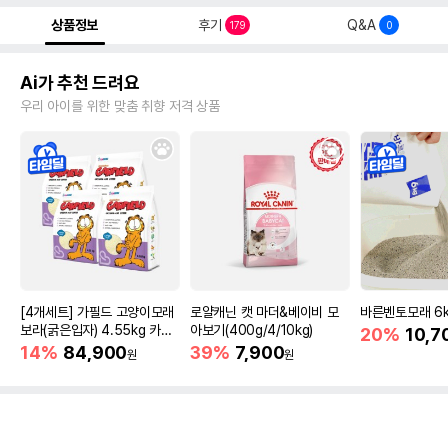
상품정보
후기
Q&A
179
0
Ai가 추천 드려요
우리 아이를 위한 맞춤 취향 저격 상품
[4개세트] 가필드 고양이모래
로얄캐닌 캣 마더&베이비 모
바른벤토모래 6
보라(굵은입자) 4.55kg 카사
아보기(400g/4/10kg)
20%
10,7
바모래
14%
84,900
39%
7,900
원
원