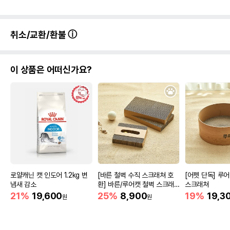
취소/교환/환불
이 상품은 어떠신가요?
로얄캐닌 캣 인도어 1.2kg 변
[바른 철벽 수직 스크래쳐 호
[어펫 단독] 루
냄새 감소
환] 바른/루어캣 철벽 스크래
스크래쳐
쳐 리필
21%
19,600
25%
8,900
19%
19,3
원
원