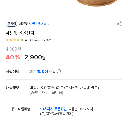
고양이
세븐펫
브랜드관 이동
세븐펫 골골캔디
4.3
후기 179개
4,900원
40%
2,900
원
적립혜택
최대
150점
적립
배송정보
배송비 3,000원
(제주/도서산간 배송비 별도)
(3만원 이상 무료배송)
내일배송
21시까지 주문하면,
다음날 95% 도착
(토, 일요일/공휴일 제외)