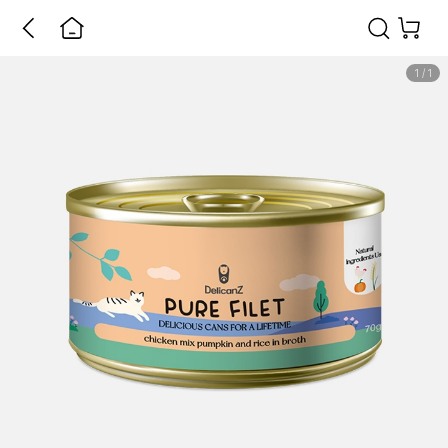
1
/
1