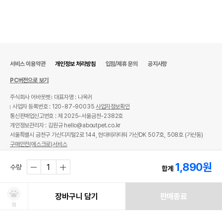
서비스 이용약관
개인정보 처리방침
입점/제휴 문의
공지사항
PC버전으로 보기
주식회사 어바웃펫
대표자명 : 나옥귀
사업자 등록번호 : 120-87-90035
사업자정보확인
통신판매업신고번호 : 제 2025-서울금천-2382호
개인정보관리자 : 김원규 hello@aboutpet.co.kr
서울특별시 금천구 가산디지털2로 144, 현대테라타워 가산DK 507호, 508호 (가산동)
구매안전(에스크로)서비스
© copyright (c) www.aboutpet.co.kr all rights reserved.
1,890
원
수량
합계
장바구니 담기
판매종료
찜