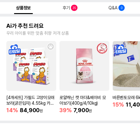
상품정보
후기
Q&A
35
0
Ai가 추천 드려요
우리 아이를 위한 맞춤 취향 저격 상품
[4개세트] 가필드 고양이모래
로얄캐닌 캣 마더&베이비 모
바른벤토모래 6
보라(굵은입자) 4.55kg 카사
아보기(400g/4/10kg)
15%
11,4
바모래
14%
84,900
39%
7,900
원
원