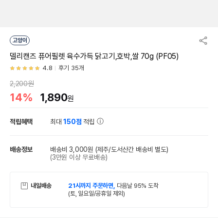
고양이
델리캔즈 퓨어필렛 육수가득 닭고기,호박,쌀 70g (PF05)
4.8
후기 35개
2,200원
14%
1,890
원
적립혜택
최대
150점
적립
배송정보
배송비 3,000원
(제주/도서산간 배송비 별도)
(3만원 이상 무료배송)
내일배송
21시까지 주문하면,
다음날 95% 도착
(토, 일요일/공휴일 제외)