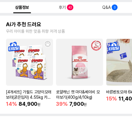
상품정보
후기
Q&A
43
0
Ai가 추천 드려요
우리 아이를 위한 맞춤 취향 저격 상품
[4개세트] 가필드 고양이모래
로얄캐닌 캣 마더&베이비 모
바른벤토모래 6
보라(굵은입자) 4.55kg 카사
아보기(400g/4/10kg)
15%
11,4
바모래
14%
84,900
39%
7,900
원
원