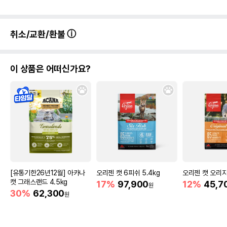
취소/교환/환불
이 상품은 어떠신가요?
[유통기한26년12월] 아카나
오리젠 캣 6피쉬 5.4kg
오리젠 캣 오리지널
캣 그래스랜드 4.5kg
17%
97,900
12%
45,7
원
30%
62,300
원