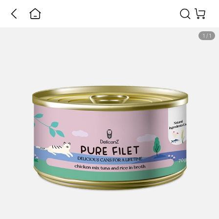
1
/
1