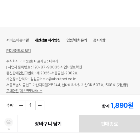
서비스 이용약관
개인정보 처리방침
입점/제휴 문의
공지사항
PC버전으로 보기
주식회사 어바웃펫
대표자명 : 나옥귀
사업자 등록번호 : 120-87-90035
사업자정보확인
통신판매업신고번호 : 제 2025-서울금천-2382호
개인정보관리자 : 김원규 hello@aboutpet.co.kr
서울특별시 금천구 가산디지털2로 144, 현대테라타워 가산DK 507호, 508호 (가산동)
구매안전(에스크로)서비스
© copyright (c) www.aboutpet.co.kr all rights reserved.
1,890
원
수량
합계
장바구니 담기
판매종료
찜