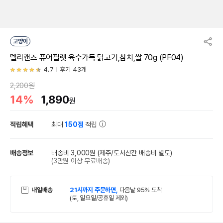
고양이
델리캔즈 퓨어필렛 육수가득 닭고기,참치,쌀 70g (PF04)
4.7
후기 43개
2,200원
14%
1,890
원
적립혜택
최대
150점
적립
배송정보
배송비 3,000원
(제주/도서산간 배송비 별도)
(3만원 이상 무료배송)
내일배송
21시까지 주문하면,
다음날 95% 도착
(토, 일요일/공휴일 제외)