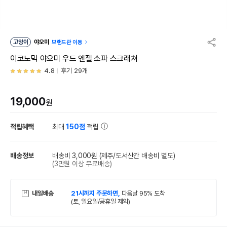
고양이
야오미
브랜드관 이동
이코노믹 야오미 우드 엔젤 소파 스크래쳐
4.8
후기 29개
19,000
원
적립혜택
최대
150점
적립
배송정보
배송비 3,000원
(제주/도서산간 배송비 별도)
(3만원 이상 무료배송)
내일배송
21시까지 주문하면,
다음날 95% 도착
(토, 일요일/공휴일 제외)