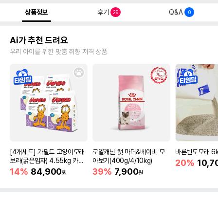
상품정보
후기
Q&A
29
0
Ai가 추천 드려요
우리 아이를 위한 맞춤 취향 저격 상품
[4개세트] 가필드 고양이모래
로얄캐닌 캣 마더&베이비 모
바른벤토모래 6
보라(굵은입자) 4.55kg 카사
아보기(400g/4/10kg)
20%
10,7
바모래
14%
84,900
39%
7,900
원
원