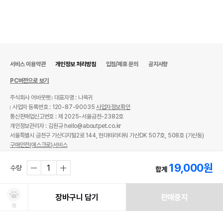
서비스 이용약관
개인정보 처리방침
입점/제휴 문의
공지사항
PC버전으로 보기
주식회사 어바웃펫
대표자명 : 나옥귀
사업자 등록번호 : 120-87-90035
사업자정보확인
통신판매업신고번호 : 제 2025-서울금천-2382호
개인정보관리자 : 김원규 hello@aboutpet.co.kr
서울특별시 금천구 가산디지털2로 144, 현대테라타워 가산DK 507호, 508호 (가산동)
구매안전(에스크로)서비스
© copyright (c) www.aboutpet.co.kr all rights reserved.
19,000
원
수량
합계
장바구니 담기
판매중지
찜