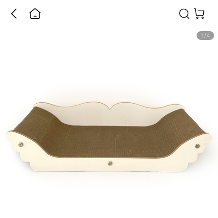
1
/
4