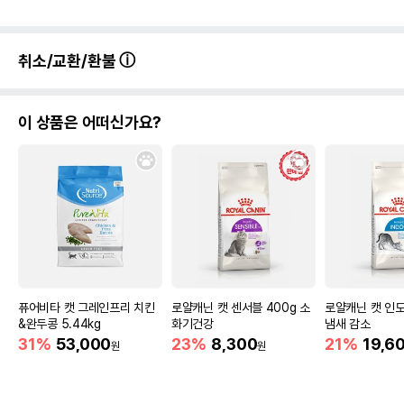
취소/교환/환불
이 상품은 어떠신가요?
퓨어비타 캣 그레인프리 치킨
로얄캐닌 캣 센서블 400g 소
로얄캐닌 캣 인도어
&완두콩 5.44kg
화기건강
냄새 감소
31%
53,000
23%
8,300
21%
19,6
원
원