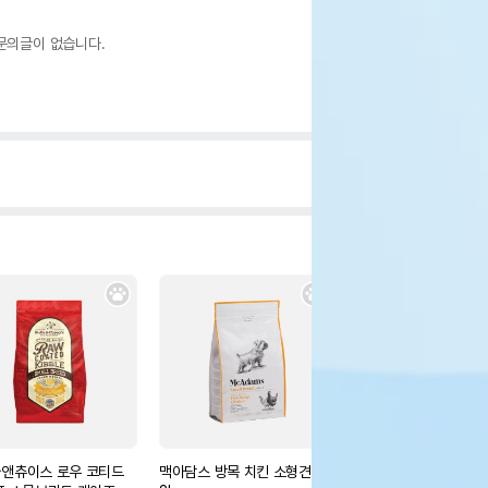
문의글이 없습니다.
앤츄이스 로우 코티드
맥아담스 방목 치킨 소형견용
맥아담스 방목 치킨과 