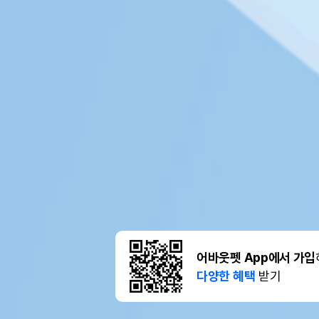
어바웃펫 App에서 가입
다양한 혜택
받기