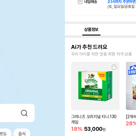
내일배송
21시까지 주문하면
(토, 일요일/공휴일 
상품정보
Ai가 추천 드려요
우리 아이를 위한 맞춤 취향 저격 상품
그리니즈 오리지널 티니 130
[2개
개입
28
18%
53,000
원
르도
습식