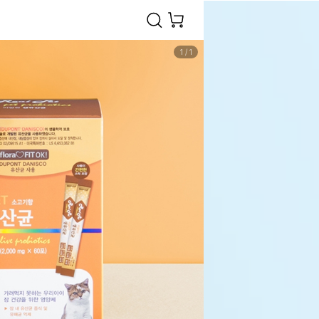
1
/
1