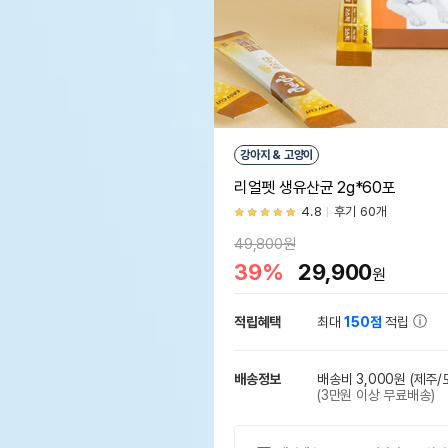
강아지 & 고양이
리얼펫 생유산균 2g*60포
4.8
후기 60개
49,800원
39%
29,900
원
적립혜택
최대
150점
적립
배송정보
배송비 3,000원
(제주/
(3만원 이상 무료배송)