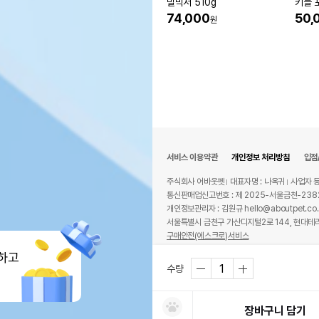
밀믹서 510g
키블 
리 치킨
74,000
50,
원
서비스 이용약관
개인정보 처리방침
입점
주식회사 어바웃펫
대표자명 : 나옥귀
사업자 등
통신판매업신고번호 : 제 2025-서울금천-238
개인정보관리자 : 김원규 hello@aboutpet.co.
서울특별시 금천구 가산디지털2로 144, 현대테라
구매안전(에스크로)서비스
© copyright (c) www.aboutpet.co.kr all r
하고
수량
장바구니 담기