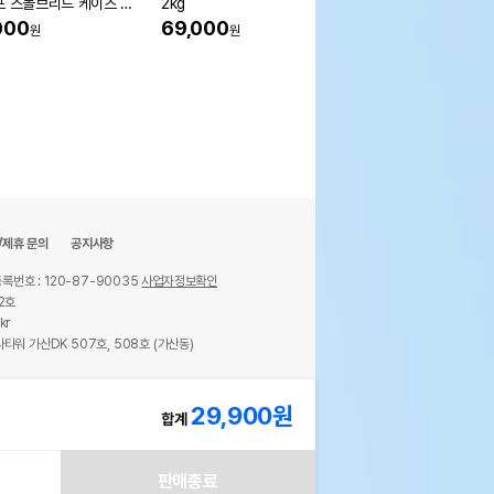
포 스몰브리드 케이즈 프
2kg
형견용 2kg
 1.6kg
000
69,000
74,000
원
원
원
/제휴 문의
공지사항
록번호 : 120-87-90035
사업자정보확인
2호
kr
타워 가산DK 507호, 508호 (가산동)
ights reserved.
29,900
원
합계
판매종료