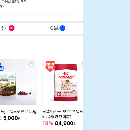
,
다음날 95% 도착
제외)
후기
Q&A
60
0
세트] 리얼트릿 한우 50g
로얄캐닌 독 미디엄 어덜트 10
오리젠 독 스몰브리드 4
kg 중형견 면역증진
%
5,000
15%
75,400
원
원
18%
84,900
원