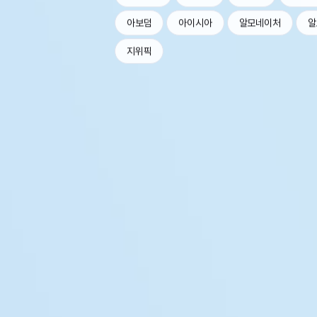
아보덤
아이시아
알모네이처
알
지위픽