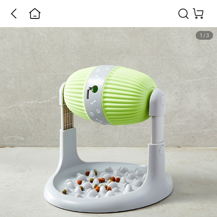
1
/
3