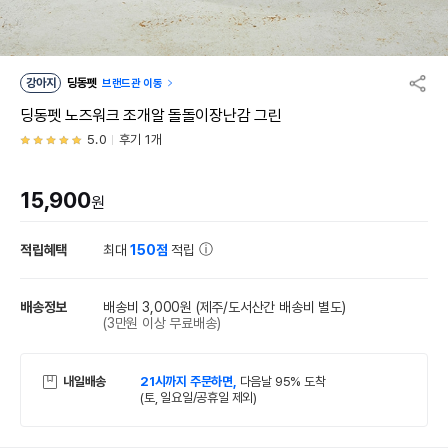
강아지
딩동펫
브랜드관 이동
딩동펫 노즈워크 조개알 돌돌이장난감 그린
5.0
후기 1개
15,900
원
적립혜택
최대
150점
적립
배송정보
배송비 3,000원
(제주/도서산간 배송비 별도)
(3만원 이상 무료배송)
내일배송
21시까지 주문하면,
다음날 95% 도착
(토, 일요일/공휴일 제외)