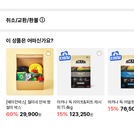
취소/교환/환불
이 상품은 어떠신가요?
[베이컨박스] 절미네 민박 짱
아카나 독 라이트&피트 레시
아카나 독 어덜트
절미 박스
피 11.4kg
15%
76,5
60%
29,900
15%
123,250
원
원