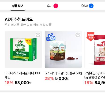
상품정보
후기
Q&A
1
0
Ai가 추천 드려요
우리 아이를 위한 맞춤 취향 저격 상품
그리니즈 오리지널 티니 130
[2개세트] 리얼트릿 한우 50g
로얄캐닌 독 미디
개입
kg 중형견 면역
28%
5,000
원
18%
53,000
18%
84,9
원