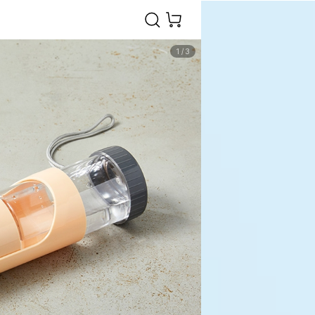
1
/
3