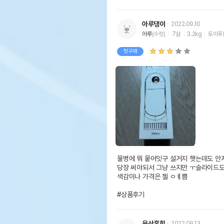
아루댕이
2022.09.10
아루
(수컷)
7살
3.2kg
토이푸
첫구매
물병에 뭐 뭍어잇구 설거지 햇는데도 안지
당장 써야되서 그냥 쓰지만 ㅜ슬라이드도
색감이나 가격은 젤 ㅇㅖ쁨

#상품후기
용산홍학
2022.09.13