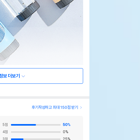
정보 더보기
후기작성하고 최대 150점 받기
5
점
50
%
4
점
0
%
3
점
25
%