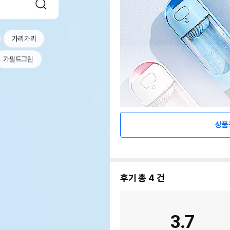
가리가리
가필드그린
상품
후기 총
4
건
3.7