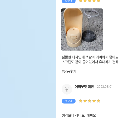
첫구매
심플한 디자인에 색깔이 귀여워서 좋아요
스크럽도 같이 들어있어서 휴대하기 편해
#상품후기
어바웃펫 회원
2022.08.01
첫구매
생각보다 작네요. 예뻐요