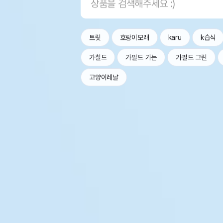
트릿
호랑이모래
karu
k습식
가칠드
가필드 가는
가필드 그린
고양이레날