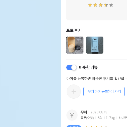
포토 후기
비슷한 리뷰
아이를 등록하면 비슷한 후기를 확인할 수
우리 아이 등록하러 가기
무챠
2023.08.13
율무
(수컷)
6살
11.7kg
하나뿐