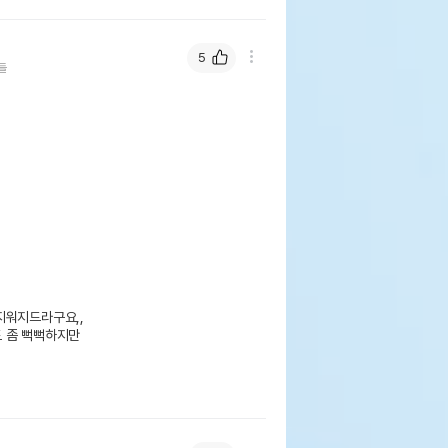
5
들
워지드라구요,,

 좀 뻑뻑하지만
