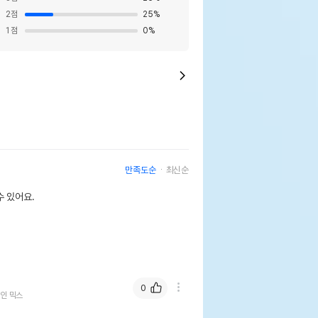
2
점
25
%
1
점
0
%
만족도순
최신순
 있어요.
0
인 믹스