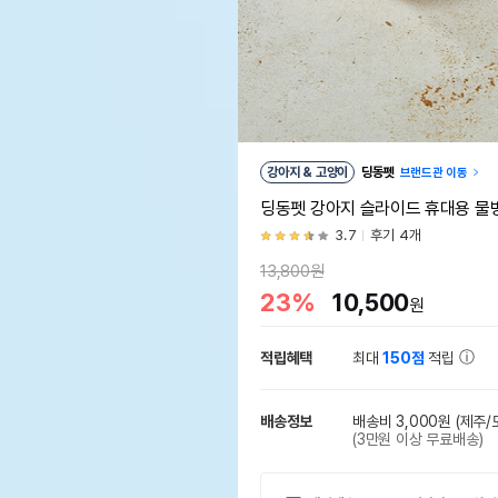
강아지 & 고양이
딩동펫
브랜드관 이동
딩동펫 강아지 슬라이드 휴대용 물
3.7
후기 4개
13,800원
23%
10,500
원
적립혜택
최대
150점
적립
배송정보
배송비 3,000원
(제주/
(3만원 이상 무료배송)