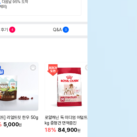
,
다음날 95% 도착
제외)
후기
Q&A
4
0
세트] 리얼트릿 한우 50g
로얄캐닌 독 미디엄 어덜트 10
오리젠 독 스몰브리드 4
kg 중형견 면역증진
%
5,000
15%
75,400
원
원
18%
84,900
원