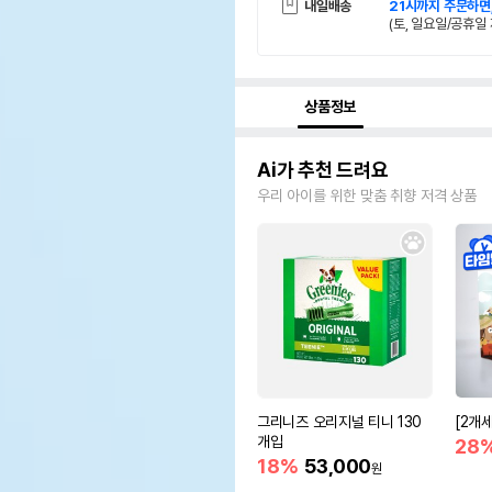
내일배송
21시까지 주문하면
(토, 일요일/공휴일 
상품정보
Ai가 추천 드려요
우리 아이를 위한 맞춤 취향 저격 상품
그리니즈 오리지널 티니 130
[2개
개입
28
18%
53,000
원