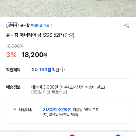
강아지
유니참
브랜드관 이동
유니참 매너웨어 남 SSS 52P (단종)
18,900원
3%
18,200
원
적립혜택
최대
150점
적립
배송정보
배송비 3,000원
(제주/도서산간 배송비 별도)
(3만원 이상 무료배송)
내일배송
21시까지 주문하면,
다음날 95% 도착
(토, 일요일/공휴일 제외)