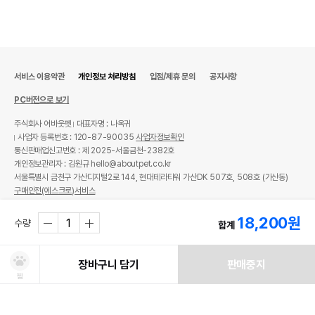
서비스 이용약관
개인정보 처리방침
입점/제휴 문의
공지사항
PC버전으로 보기
주식회사 어바웃펫
대표자명 : 나옥귀
사업자 등록번호 : 120-87-90035
사업자정보확인
통신판매업신고번호 : 제 2025-서울금천-2382호
개인정보관리자 : 김원규 hello@aboutpet.co.kr
서울특별시 금천구 가산디지털2로 144, 현대테라타워 가산DK 507호, 508호 (가산동)
구매안전(에스크로)서비스
© copyright (c) www.aboutpet.co.kr all rights reserved.
18,200
원
수량
합계
장바구니 담기
판매중지
찜
처방사료 주문 시 확인해주세요!
쿠폰보기
적립혜택
취소/ 교환/ 환불
유통기한 임박 상품
최저가 도전 상품
AI검색
AI검색