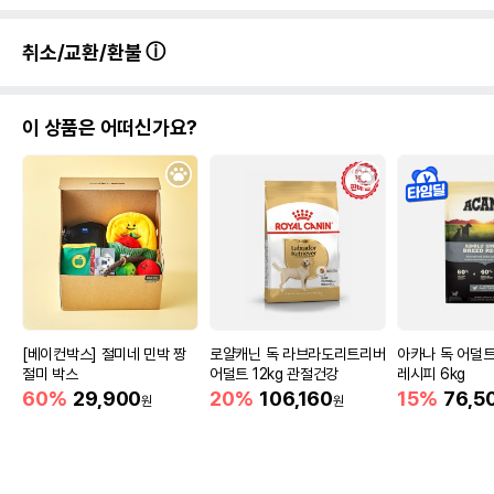
취소/교환/환불
이 상품은 어떠신가요?
[베이컨박스] 절미네 민박 짱
로얄캐닌 독 라브라도리트리버
아카나 독 어덜
절미 박스
어덜트 12kg 관절건강
레시피 6kg
60%
29,900
20%
106,160
15%
76,5
원
원