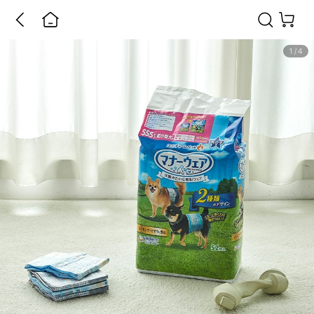
1
/
4