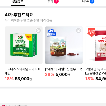
상품정보
후기
Q&A
0
0
Ai가 추천 드려요
우리 아이를 위한 맞춤 취향 저격 상품
그리니즈 오리지널 티니 130
[2개세트] 리얼트릿 한우 50g
로얄캐닌 독 미디
개입
kg 중형견 면역
28%
5,000
원
18%
53,000
18%
84,9
원