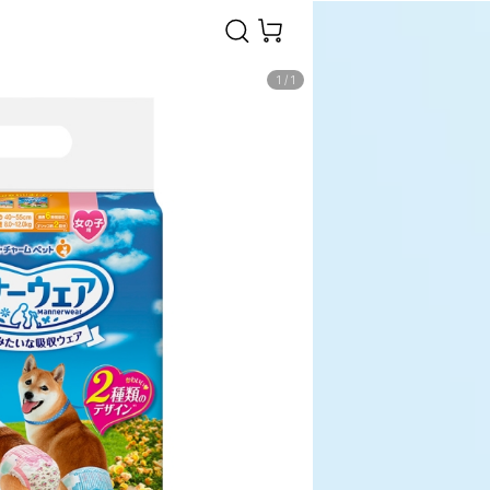
1
/
1