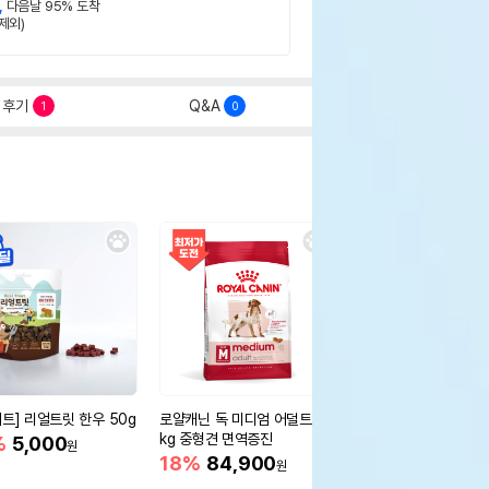
,
다음날 95% 도착
제외)
후기
Q&A
1
0
세트] 리얼트릿 한우 50g
로얄캐닌 독 미디엄 어덜트 10
오리젠 독 스몰브리드 4
kg 중형견 면역증진
%
5,000
15%
75,400
원
원
18%
84,900
원