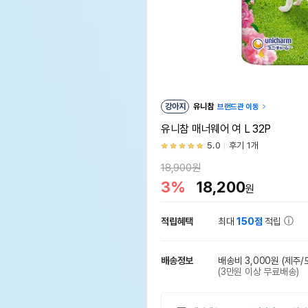
강아지
유니참
브랜드관 이동
유니참 매너웨어 여 L 32P
5.0
후기 1개
18,900원
3%
18,200
원
적립혜택
최대
150점
적립
배송정보
배송비 3,000원
(제주/
(3만원 이상 무료배송)