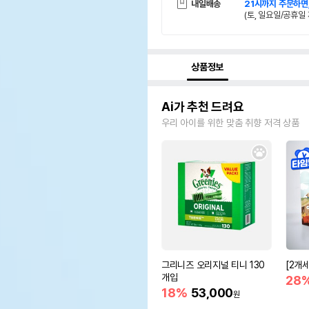
내일배송
21시까지 주문하면
(토, 일요일/공휴일 
상품정보
Ai가 추천 드려요
우리 아이를 위한 맞춤 취향 저격 상품
그리니즈 오리지널 티니 130
[2개
개입
28
18%
53,000
원