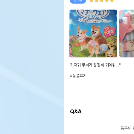
첫구매
기저귀 무늬가 굉장히 귀여워...*

#상품후기
Q&A
등록된 