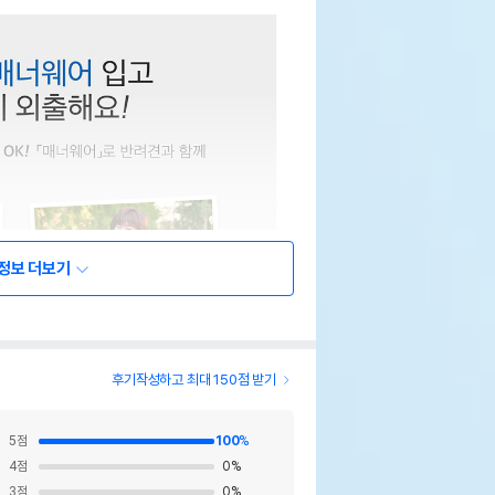
정보 더보기
후기작성하고 최대 150점 받기
5
점
100
%
4
점
0
%
3
점
0
%