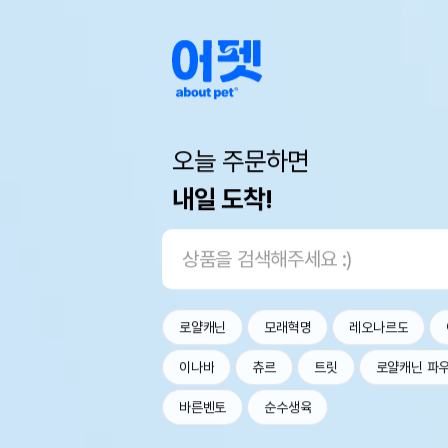
오늘 주문하면
내일 도착!
로얄캐닌
모래혁명
레오나르도
이나바
츄르
트릿
로얄캐닌 파
바른벤토
순수생육