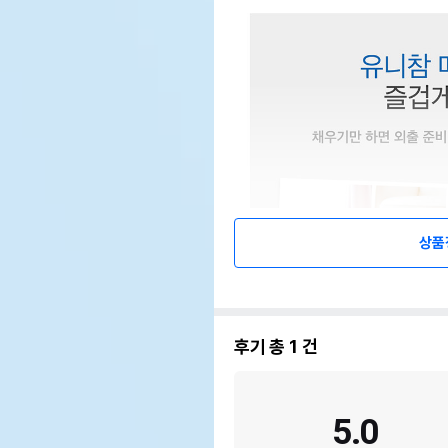
상품
후기 총
1
건
5.0