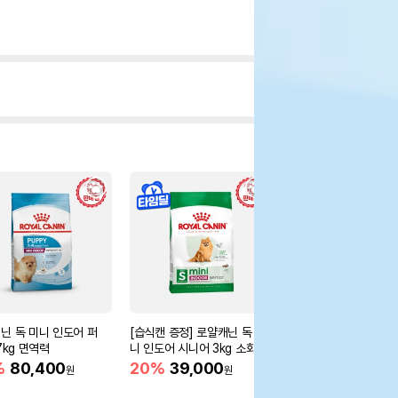
닌 독 미니 인도어 퍼
[습식캔 증정] 로얄캐닌 독 미
윌로펫 뉴트리탑 시니어 
7kg 면역력
니 인도어 시니어 3kg 소화도
10%
18,000
원
움
%
80,400
20%
39,000
원
원