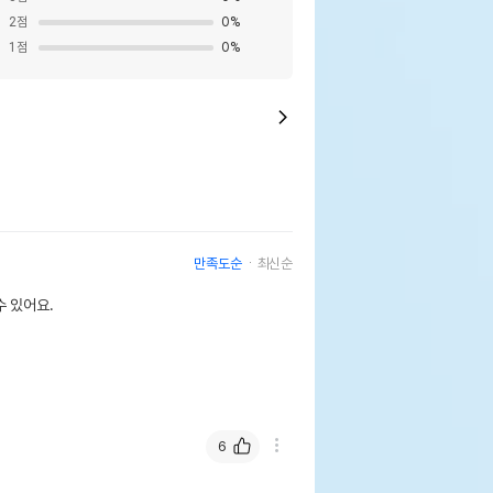
2
점
0
%
1
점
0
%
만족도순
최신순
 있어요.
6