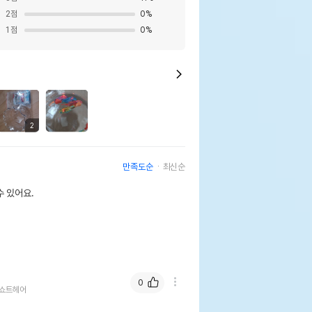
2
점
0
%
1
점
0
%
2
만족도순
최신순
 있어요.
0
쇼트헤어