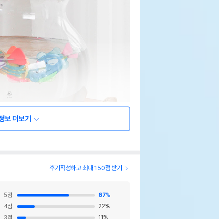
정보 더보기
후기작성하고 최대 150점 받기
5
점
67
%
4
점
22
%
3
점
11
%