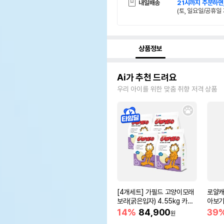
내일배송
21시까지 주문하면
(토, 일요일/공휴일 
상품정보
Ai가 추천 드려요
우리 아이를 위한 맞춤 취향 저격 상품
[4개세트] 가필드 고양이모래
로얄캐
보라(굵은입자) 4.55kg 카사
아보기(
바모래
14%
84,900
39
원