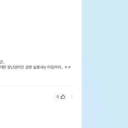
.

어떤 장난감이던 금방 실증내는 타입이라.. ㅎㅎ

0