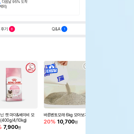
,
다음날 95% 도착
제외)
후기
Q&A
8
1
닌 캣 마더&베이비 모
바른벤토모래 6kg 모아보기
로얄캐닌 캣 인도어 4k
400g/4/10kg)
새 감소
20%
10,700
원
%
7,900
16%
55,000
원
원