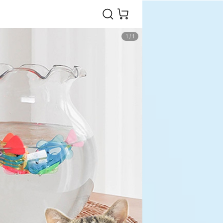
1
/
1