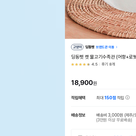
고양이
딩동펫
브랜드관 이동
딩동펫 캣 물고기수족관 (어항+로봇
4.5
후기 8개
18,900
원
적립혜택
최대
150점
적립
배송정보
배송비 3,000원
(제주/
(3만원 이상 무료배송)