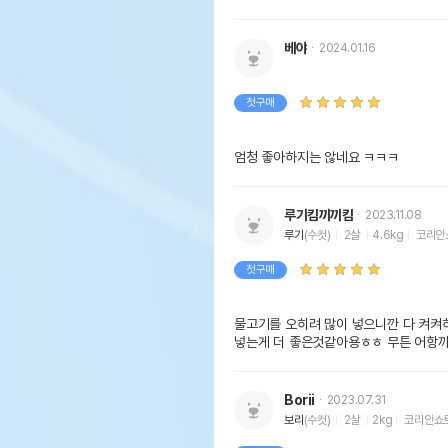
베야
2024.01.16
첫구매
엄청 좋아하지는 않네요 ㅋㅋㅋ
루기킴끼끼킴
2023.11.08
루기
(수컷)
2살
4.6kg
코리안
첫구매
물고기를 오히려 많이 넣으니깐 다 켜켜
넣는게 더 좋은것같아용ㅎㅎ 무튼 어항
Borii
2023.07.31
보리
(수컷)
2살
2kg
코리안쇼