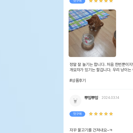
첫구매
정말 잘 놀기는 합니다. 처음 한번뿐이지만.
개묘차가 있기는 할겁니다. 우리 냥이는 
#상품후기
뿌잉뿌잉
2024.03.14
첫구매
자꾸 물고기를 건져내요~ㅋ