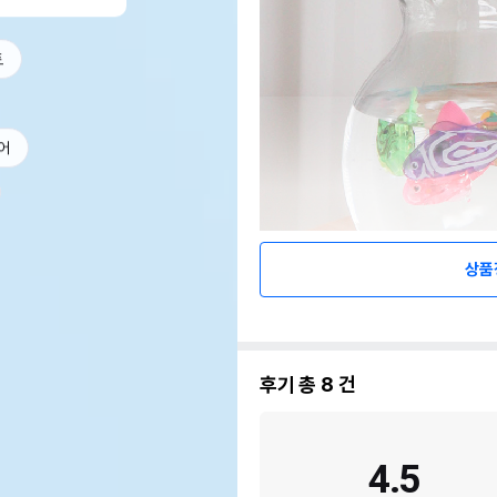
트
어
상품
후기 총
8
건
4.5