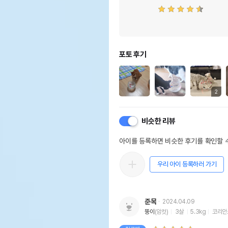
포토 후기
2
비슷한 리뷰
아이를 등록하면 비슷한 후기를 확인할 수
우리 아이 등록하러 가기
준목
2024.04.09
뚱이
(암컷)
3살
5.3kg
코리안