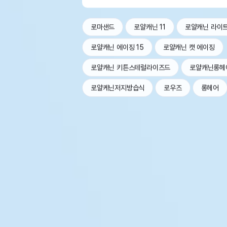
로마샌드
로얄캐닌 11
로얄캐닌 라이
로얄캐닌 에이징 15
로얄캐닌 캣 에이징
로얄캐닌 키튼스테럴라이즈드
로얄캐닌롱헤
로얄케닌저지방습식
로우즈
롱헤어