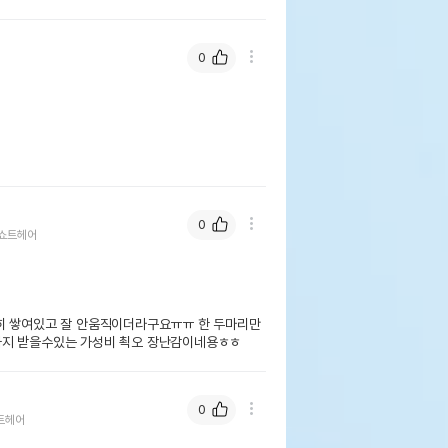
0
0
쇼트헤어
히 쌓여있고 잘 안움직이더라구요ㅠㅠ 한 두마리만 
까지 받을수있는 가성비 쵝오 장난감이네용ㅎㅎ
0
트헤어