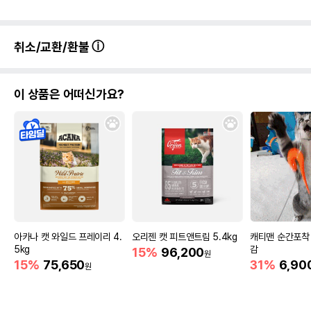
취소/교환/환불
이 상품은 어떠신가요?
아카나 캣 와일드 프레이리 4.
오리젠 캣 피트앤트림 5.4kg
캐티맨 순간포착
5kg
감
15%
96,200
원
15%
75,650
31%
6,90
원