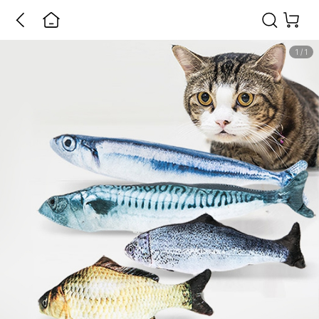
1
/
1