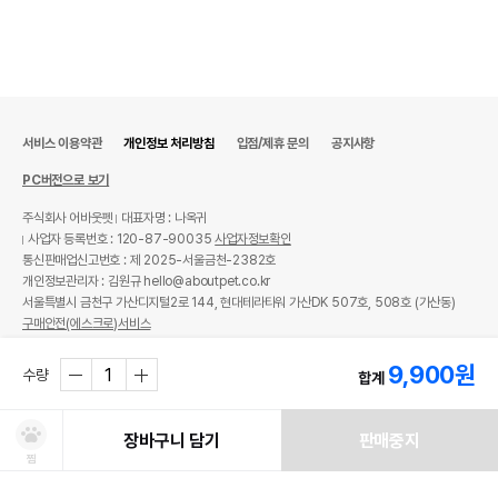
서비스 이용약관
개인정보 처리방침
입점/제휴 문의
공지사항
PC버전으로 보기
주식회사 어바웃펫
대표자명 : 나옥귀
사업자 등록번호 : 120-87-90035
사업자정보확인
통신판매업신고번호 : 제 2025-서울금천-2382호
개인정보관리자 : 김원규 hello@aboutpet.co.kr
서울특별시 금천구 가산디지털2로 144, 현대테라타워 가산DK 507호, 508호 (가산동)
구매안전(에스크로)서비스
© copyright (c) www.aboutpet.co.kr all rights reserved.
9,900
원
수량
합계
장바구니 담기
판매중지
찜