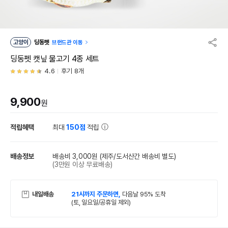
고양이
딩동펫
브랜드관 이동
딩동펫 캣닢 물고기 4종 세트
4.6
후기 8개
9,900
원
적립혜택
최대
150점
적립
배송정보
배송비 3,000원
(제주/도서산간 배송비 별도)
(3만원 이상 무료배송)
내일배송
21시까지 주문하면,
다음날 95% 도착
(토, 일요일/공휴일 제외)