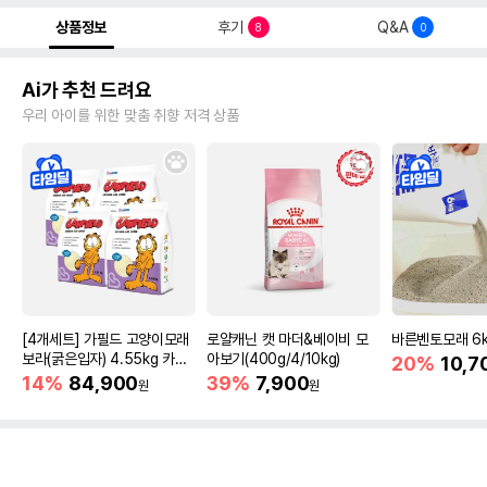
상품정보
후기
Q&A
8
0
Ai가 추천 드려요
우리 아이를 위한 맞춤 취향 저격 상품
[4개세트] 가필드 고양이모래
로얄캐닌 캣 마더&베이비 모
바른벤토모래 6
보라(굵은입자) 4.55kg 카사
아보기(400g/4/10kg)
20%
10,7
바모래
14%
84,900
39%
7,900
원
원