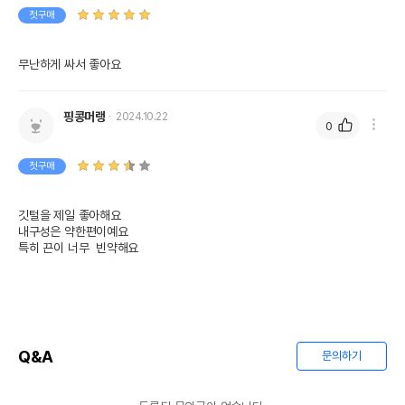
첫구매
무난하게 싸서 좋아요
핑콩머랭
2024.10.22
0
첫구매
깃털을 제일 좋아해요 

내구성은 약한편이예요 

특히 끈이 너무  빈약해요
Q&A
문의하기