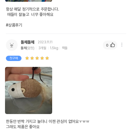
항상 매달 정기적으로 주문합니다.

 애들이 잘놀고  너무 좋아해요

#상품후기
돌체돌체
2023.11.11
0
돌체
(암컷)
3개월
1.5kg
랙돌
첫구매
한동안 반짝 가지고 놀더니 이젠 관심이 없어요ㅜㅠㅠ

그래도 제품은 좋아요
