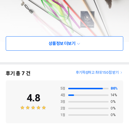
상품정보 더보기
후기 총
7
건
후기작성하고 최대 150점 받기
5
점
86
%
4.8
4
점
14
%
3
점
0
%
2
점
0
%
1
점
0
%