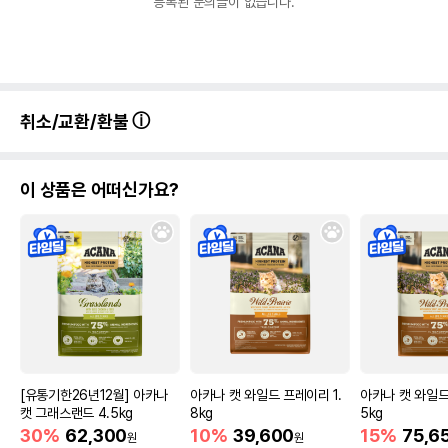
등록된 문의글이 없습니다.
취소/교환/환불
이 상품은 어떠신가요?
[유통기한26년12월] 아카나
아카나 캣 와일드 프레이리 1.
아카나 캣 와일드
캣 그래스랜드 4.5kg
8kg
5kg
30%
62,300
10%
39,600
15%
75,6
원
원