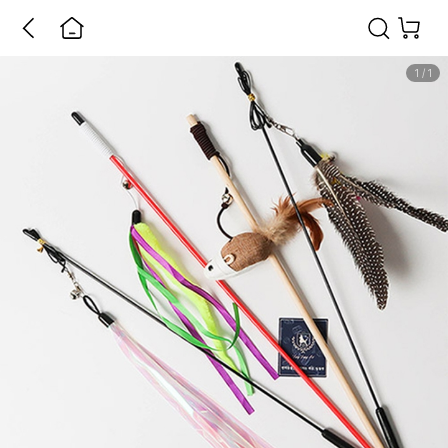
1
/
1