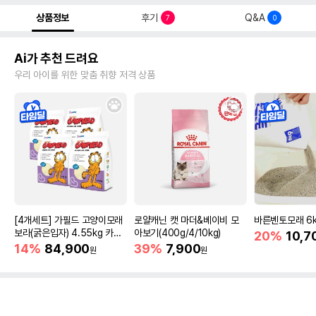
상품정보
후기
Q&A
7
0
Ai가 추천 드려요
우리 아이를 위한 맞춤 취향 저격 상품
[4개세트] 가필드 고양이모래
로얄캐닌 캣 마더&베이비 모
바른벤토모래 6
보라(굵은입자) 4.55kg 카사
아보기(400g/4/10kg)
20%
10,7
바모래
14%
84,900
39%
7,900
원
원