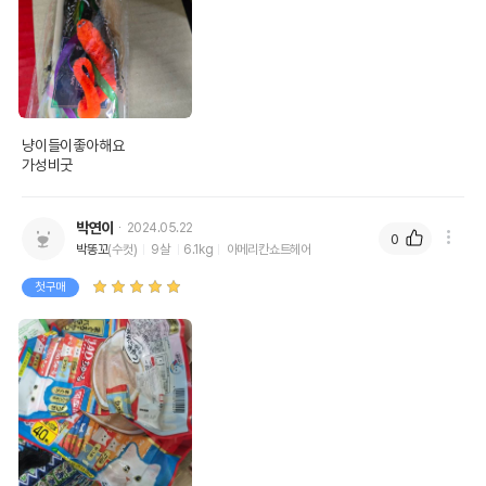
냥이들이좋아해요

가성비굿
박연이
2024.05.22
0
박똥꼬
(수컷)
9살
6.1kg
아메리칸쇼트헤어
첫구매