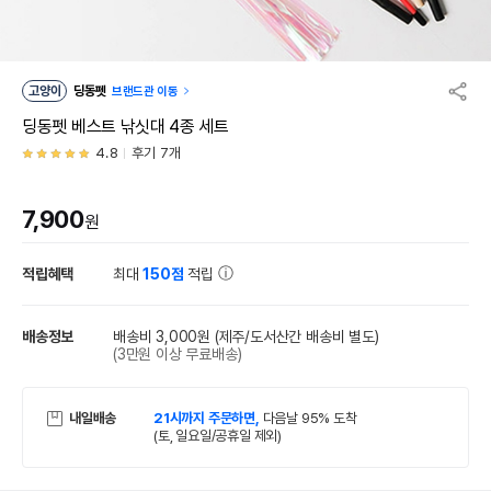
고양이
딩동펫
브랜드관 이동
딩동펫 베스트 낚싯대 4종 세트
4.8
후기 7개
7,900
원
적립혜택
최대
150점
적립
배송정보
배송비 3,000원
(제주/도서산간 배송비 별도)
(3만원 이상 무료배송)
내일배송
21시까지 주문하면,
다음날 95% 도착
(토, 일요일/공휴일 제외)