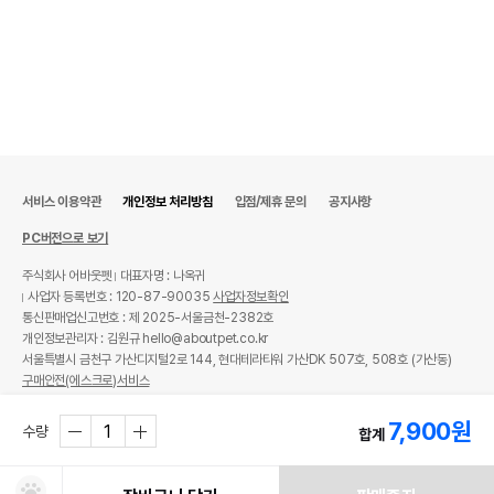
서비스 이용약관
개인정보 처리방침
입점/제휴 문의
공지사항
PC버전으로 보기
주식회사 어바웃펫
대표자명 : 나옥귀
사업자 등록번호 : 120-87-90035
사업자정보확인
통신판매업신고번호 : 제 2025-서울금천-2382호
개인정보관리자 : 김원규 hello@aboutpet.co.kr
서울특별시 금천구 가산디지털2로 144, 현대테라타워 가산DK 507호, 508호 (가산동)
구매안전(에스크로)서비스
© copyright (c) www.aboutpet.co.kr all rights reserved.
7,900
원
수량
합계