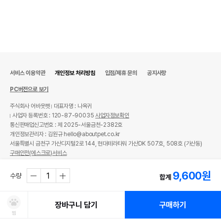
서비스 이용약관
개인정보 처리방침
입점/제휴 문의
공지사항
PC버전으로 보기
주식회사 어바웃펫
대표자명 : 나옥귀
사업자 등록번호 : 120-87-90035
사업자정보확인
통신판매업신고번호 : 제 2025-서울금천-2382호
개인정보관리자 : 김원규 hello@aboutpet.co.kr
서울특별시 금천구 가산디지털2로 144, 현대테라타워 가산DK 507호, 508호 (가산동)
구매안전(에스크로)서비스
© copyright (c) www.aboutpet.co.kr all rights reserved.
9,600
원
수량
합계
장바구니 담기
구매하기
찜