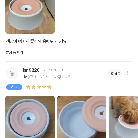
색상이 예뻐서 좋아요 용량도 꽤 커요 

#상품후기
lkm9220
2023.08.03
0
메밀
(암컷)
5개월
1.5kg
푸들
첫구매