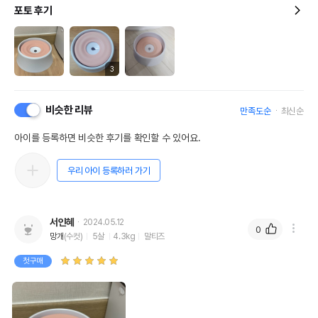
포토 후기
3
비슷한 리뷰
만족도순
최신순
아이를 등록하면 비슷한 후기를 확인할 수 있어요.
우리 아이 등록하러 가기
서인혜
2024.05.12
0
망개
(수컷)
5살
4.3kg
말티즈
첫구매