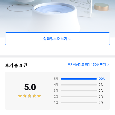
상품정보 더보기
후기 총
4
건
후기작성하고 최대 150점 받기
5
점
100
%
5.0
4
점
0
%
3
점
0
%
2
점
0
%
1
점
0
%