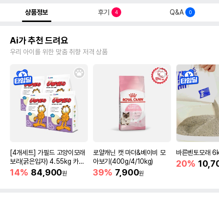
상품정보
후기
Q&A
4
0
Ai가 추천 드려요
우리 아이를 위한 맞춤 취향 저격 상품
[4개세트] 가필드 고양이모래
로얄캐닌 캣 마더&베이비 모
바른벤토모래 6
보라(굵은입자) 4.55kg 카사
아보기(400g/4/10kg)
20%
10,7
바모래
14%
84,900
39%
7,900
원
원