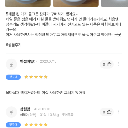
5개월 된 애기 물그릇 찾다가 구매하게 됐어요~

제일 좋은 점은 애기 마실 물을 받아둬도 먼지가 안 들어가는거에요! 처음엔 
정수기도 생각해봤는데 이갈이 시기여서 전기코드 있는 제품은 위험해보이더
라구요ㅠ

이거 사용하면서는 적정량 받아두고 아침저녁으로 물 갈아주고 있어요~ 굿굿

#상품후기
백설마틸다
2023.07.15
0
첫구매
물마실때 켁켁거렸는데 이걸 사용하면 그러지 않아요
삼월맘
2023.02.01
0
삼월이
(암컷)
31살
3.6kg
토이푸들
첫구매