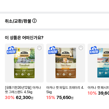
취소/교환/환불
이 상품은 어떠신가요?
[유통기한26년12월] 아카나
아카나 캣 와일드 프레이리 4.
아카나 캣 패시피카
캣 그래스랜드 4.5kg
5kg
10%
39,6
30%
62,300
15%
75,650
원
원