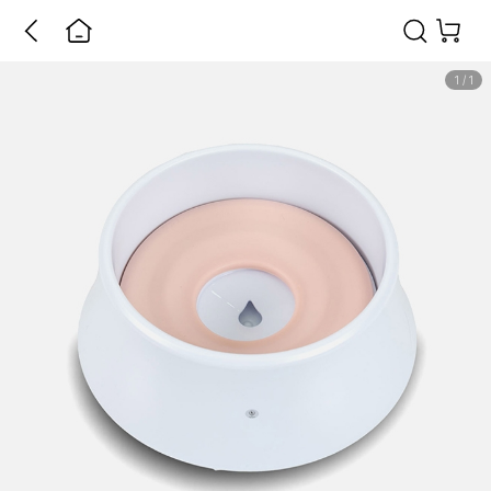
1
/
1