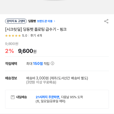
강아지 & 고양이
딩동펫
브랜드관 이동
[시크릿딜] 딩동펫 플로팅 급수기 - 핑크
5.0
후기 4개
9,800원
2%
9,600
원
적립혜택
최대
150점
적립
배송정보
배송비 3,000원
(제주/도서산간 배송비 별도)
(3만원 이상 무료배송)
내일배송
21시까지 주문하면,
다음날 95% 도착
(토, 일요일/공휴일 제외)