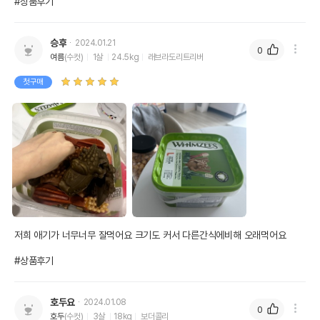
#상품후기
승후
2024.01.21
0
여름
(수컷)
1살
24.5kg
래브라도리트리버
첫구매
저희 애기가 너무너무 잘먹어요 크기도 커서 다른간식에비해 오래먹어요

#상품후기
호두요
2024.01.08
0
호두
(수컷)
3살
18kg
보더콜리