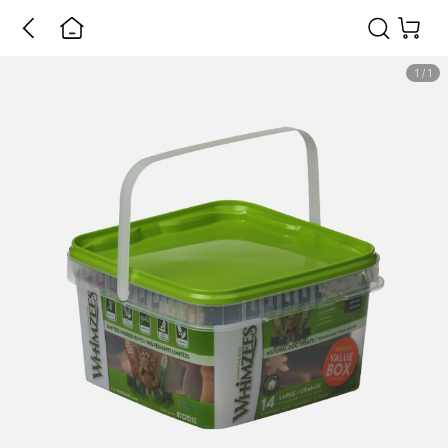
1
/
1