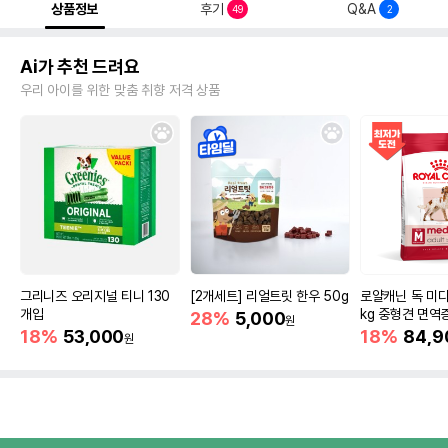
상품정보
후기
Q&A
49
2
Ai가 추천 드려요
우리 아이를 위한 맞춤 취향 저격 상품
그리니즈 오리지널 티니 130
[2개세트] 리얼트릿 한우 50g
로얄캐닌 독 미디
개입
kg 중형견 면역
28%
5,000
원
18%
53,000
18%
84,9
원