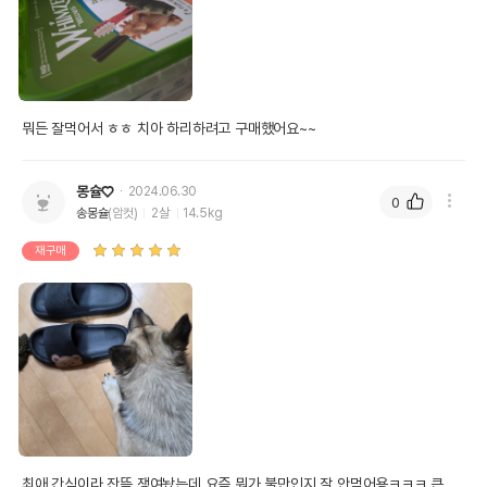
뭐든 잘먹어서 ㅎㅎ 치아 하리하려고 구매했어요~~
몽슐♡
2024.06.30
0
송몽슐
(암컷)
2살
14.5kg
재구매
최애 간식이라 잔뜩 쟁여놨는데 요즘 뭐가 불만인지 잘 안먹어용ㅋㅋㅋ 큰