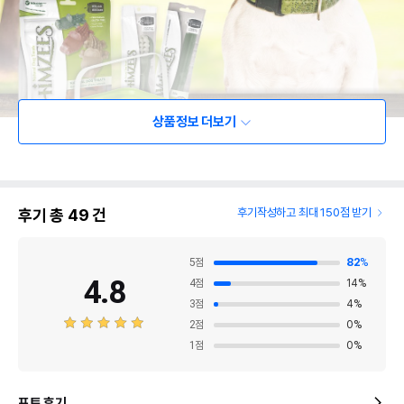
상품정보 더보기
후기 총
49
건
후기작성하고 최대 150점 받기
5
점
82
%
4.8
4
점
14
%
3
점
4
%
2
점
0
%
1
점
0
%
포토 후기