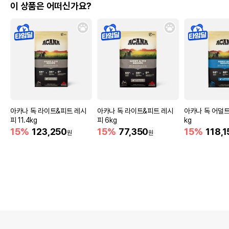
이 상품은 어떠신가요?
아카나 독 라이트&피트 레시
아카나 독 라이트&피트 레시
아카나 독 어덜트 
피 11.4kg
피 6kg
kg
15%
123,250
15%
77,350
15%
118,1
원
원
상품 필수 정보
품명 및 모델명
윔지스 버라이어티팩 L 840g
법에 의한 인증,허가 등을
상품상세설명 참조
받았음을 확인할수 있는
경우 그에 대한 사항
제조국 또는 원산지
네덜란드