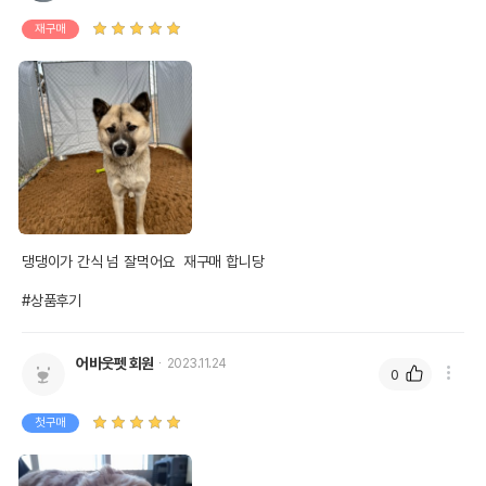
재구매
댕댕이가 간식 넘 잘먹어요  재구매 합니당

#상품후기
어바웃펫 회원
2023.11.24
0
첫구매