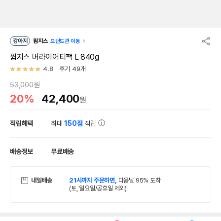
강아지
윔지스
브랜드관 이동
윔지스 버라이어티팩 L 840g
4.8
후기 49개
53,000원
20%
42,400
원
적립혜택
최대
150점
적립
배송정보
무료배송
내일배송
21시까지 주문하면,
다음날 95% 도착
(토, 일요일/공휴일 제외)