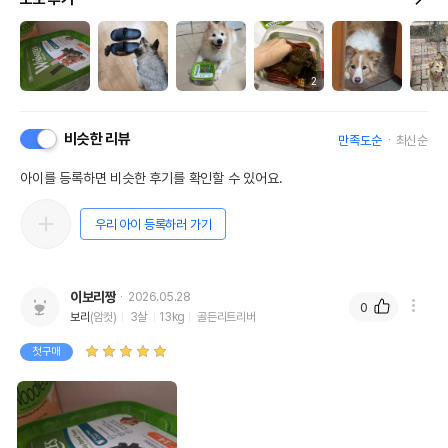
2
비슷한 리뷰
만족도순
최신순
아이를 등록하면 비슷한 후기를 확인할 수 있어요.
우리 아이 등록하러 가기
이보리짱
2026.05.28
0
보리
(암컷)
3살
13kg
골든리트리버
첫구매