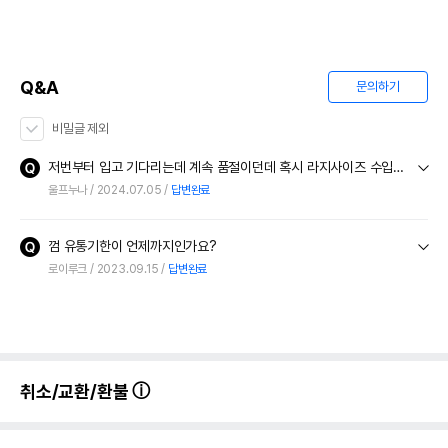
Q&A
문의하기
비밀글 제외
저번부터 입고 기다리는데 계속 품절이던데 혹시 라지사이즈 수입중단은 아니죠? ㅠㅠ 재입고 언제쯤 될까요?
울프누나
2024.07.05
답변완료
껌 유통기한이 언제까지인가요?
로이루크
2023.09.15
답변완료
취소/교환/환불