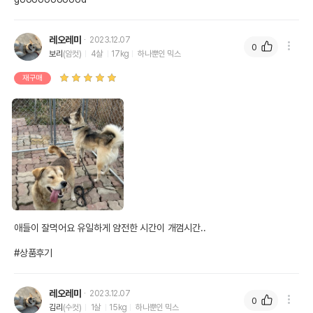
레오레미
2023.12.07
0
보리
(암컷)
4살
17kg
하나뿐인 믹스
재구매
애들이 잘먹어요 유일하게 얌전한 시간이 개껌시간..

#상품후기
레오레미
2023.12.07
0
김리
(수컷)
1살
15kg
하나뿐인 믹스