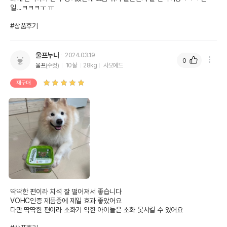
일...ㅋㅋㅋㅜ ㅠ

#상품후기
울프누나
2024.03.19
0
울프
(수컷)
10살
28kg
사모예드
재구매
딱딱한 편이라 치석 잘 떨어져서 좋습니다 

VOHC인증 제품중에 제일 효과 좋았어요

다만 딱딱한 편이라 소화기 약한 아이들은 소화 못시킬 수 있어요
