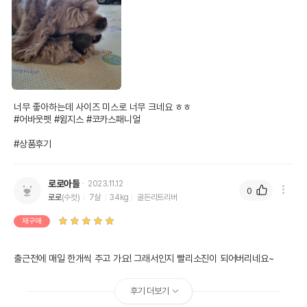
너무 좋아하는데 사이즈 미스로 너무 크네요 ㅎㅎ

#어바웃펫 #윔지스 #코카스패니얼 

#상품후기
로로아들
2023.11.12
0
로로
(수컷)
7살
34kg
골든리트리버
재구매
출근전에 매일 한개씩 주고 가요! 그래서인지 빨리소진이 되어버리네요~
후기 더보기